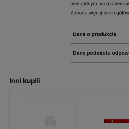
niezbędnym narzędziem w 
dekoratorskich do precyz
Zobacz więcej szczegółó
z zabarwioną cieczą możem
pomiarów. Niezwykle ważn
użytkowanie. Najlepiej ki
lecz niezwykle wytrzymała
budowach, gdzie poziomnic
względu na lekkość, poręc
umiejscowione w obudowie
Inni kupili