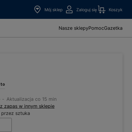
Mój sklep
Zaloguj się
Koszyk
Nasze sklepy
Pomoc
Gazetka
tto
e
Aktualizacja co 15 min
z zapas w innym sklepie
 przez sztuka