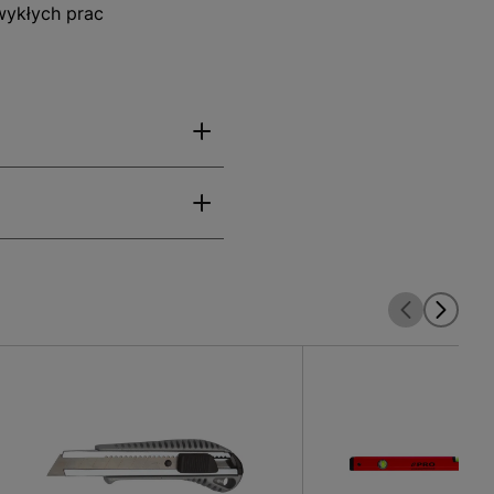
wykłych prac
waniu pęcherzyka w rurce
etapie wstępnych
walającej na swobodne
go produktu jest lekka,
a się zarówno na
zeniom, ale też w domu ze
 jest w dwie libelle,