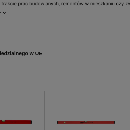
trakcie prac budowlanych, remontów w mieszkaniu czy z
yjnego wyznaczania poziomów płaszczyzn. Dzięki zastoso
w
y dostrzec wszelkie nierówności i skorygować je już na 
y jest też wybór przyrządu o odpowiedniej długości, poz
erować się rodzajem wykonywanych prac. Dużą zaletą nasze
 konstrukcja z aluminium. Materiał ten doskonale sprawdz
e elektroniczne mimo swej precyzji łatwo ulegają uszkod
zność i przystępną cenę. Oferowana poziomnica wyposażona
 narzędzia.