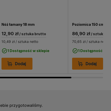
Nóż łamany 18 mm
Poziomica 150 cm
12,90 zł
86,90 zł
/ sztuka brutto
/ sztuka br
10,49 zł
/ sztuka netto
70,65 zł
/ sztuka netto
1 Dostępność w sklepie
1 Dostępność w sk
Dodaj
Dodaj
iebie przygotowaliśmy.