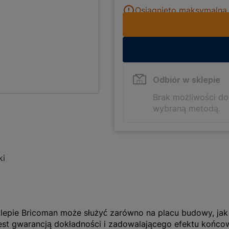
Osiągnięto maksymalną i
Odbiór w sklepie
Brak możliwości d
wybraną metodą.
ki
lepie Bricoman może służyć zarówno na placu budowy, jak
est gwarancją dokładności i zadowalającego efektu końco