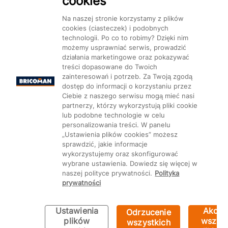
cookies
Dostępność
Na naszej stronie korzystamy z plików
cookies (ciasteczek) i podobnych
technologii. Po co to robimy? Dzięki nim
możemy usprawniać serwis, prowadzić
działania marketingowe oraz pokazywać
treści dopasowane do Twoich
Mapa Strony:
Kategorie
Produkty
Marki
CMS
zainteresowań i potrzeb. Za Twoją zgodą
dostęp do informacji o korzystaniu przez
Ciebie z naszego serwisu mogą mieć nasi
partnerzy, którzy wykorzystują pliki cookie
lub podobne technologie w celu
personalizowania treści. W panelu
„Ustawienia plików cookies” możesz
Ustawienia plików cookie
sprawdzić, jakie informacje
wykorzystujemy oraz skonfigurować
wybrane ustawienia. Dowiedz się więcej w
naszej polityce prywatności.
Polityka
prywatności
Ustawienia
Akcep
Odrzucenie
plików
wszyst
wszystkich