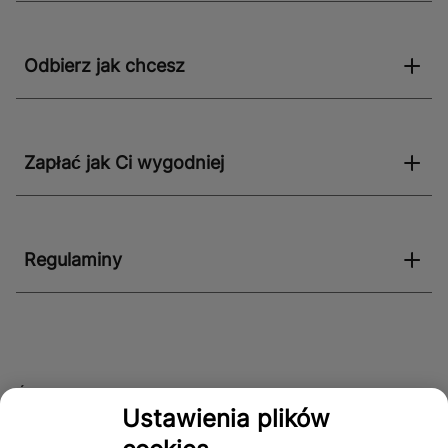
Odbierz jak chcesz
Zapłać jak Ci wygodniej
Regulaminy
Śledź nas!
Ustawienia plików