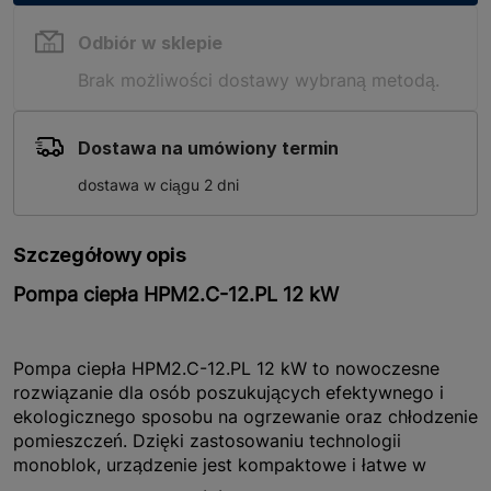
Odbiór w sklepie
Brak możliwości dostawy wybraną metodą.
Dostawa na umówiony termin
dostawa w ciągu 2 dni
Szczegółowy opis
Pompa ciepła HPM2.C-12.PL 12 kW
Pompa ciepła HPM2.C-12.PL 12 kW to nowoczesne
rozwiązanie dla osób poszukujących efektywnego i
ekologicznego sposobu na ogrzewanie oraz chłodzenie
pomieszczeń. Dzięki zastosowaniu technologii
monoblok, urządzenie jest kompaktowe i łatwe w
instalacji. Pompa wykorzystuje czynnik chłodniczy R32,