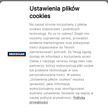
Śledź nas!
Ustawienia plików
cookies
Dostępność
Na naszej stronie korzystamy z plików
cookies (ciasteczek) i podobnych
technologii. Po co to robimy? Dzięki nim
możemy usprawniać serwis, prowadzić
działania marketingowe oraz pokazywać
treści dopasowane do Twoich
Mapa Strony:
Kategorie
Produkty
Marki
CMS
zainteresowań i potrzeb. Za Twoją zgodą
dostęp do informacji o korzystaniu przez
Ciebie z naszego serwisu mogą mieć nasi
partnerzy, którzy wykorzystują pliki cookie
lub podobne technologie w celu
personalizowania treści. W panelu
„Ustawienia plików cookies” możesz
Ustawienia plików cookie
sprawdzić, jakie informacje
wykorzystujemy oraz skonfigurować
wybrane ustawienia. Dowiedz się więcej w
naszej polityce prywatności.
Polityka
prywatności