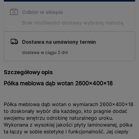
Odbiór w sklepie
Brak możliwości dostawy wybraną metodą.
Dostawa na umówiony termin
dostawa w ciągu 2 dni
Szczegółowy opis
Półka meblowa dąb wotan 2600x400x18
Półka meblowa dąb wotan o wymiarach 2600x400x18
to doskonały wybór dla każdego, kto pragnie dodać
swojemu wnętrzu odrobinę naturalnego uroku.
Wykonana z wysokiej jakości płyty laminowanej, półka
ta łączy w sobie estetykę i funkcjonalność. Jej ciepły
odcień dębu wotan wprowadza przytulną atmosferę do