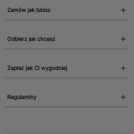
sobie połączenie funkcjonalności z pięknem
Zamów jak lubisz
naturalnych materiałów.
Odbierz jak chcesz
Zapłać jak Ci wygodniej
Regulaminy