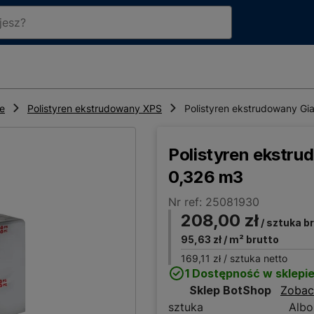
ne
Polistyren ekstrudowany XPS
Polistyren ekstrudowany G
Polistyren ekstr
0,326 m3
Nr ref: 25081930
208,00 zł
/ sztuka b
95,63 zł
/ m² brutto
169,11 zł
/ sztuka netto
1 Dostępność w sklepi
Sklep BotShop
Zobac
sztuka
Albo