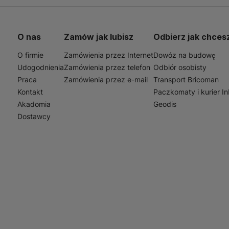
mperatury wewnątrz budynku. Ponadto, Gias XPS jest czę
ch, co zwiększa efektywność energetyczną budynków i przy
ki swojej wszechstronności, jest niezastąpionym elemen
O nas
Zamów jak lubisz
Odbierz jak chces
zędnym.
O firmie
Zamówienia przez Internet
Dowóz na budowę
Udogodnienia
Zamówienia przez telefon
Odbiór osobisty
Praca
Zamówienia przez e-mail
Transport Bricoman
Kontakt
Paczkomaty i kurier I
Akadomia
Geodis
Dostawcy