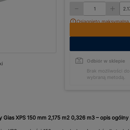
Osiągnięto maksymalną i
Odbiór w sklepie
ki
Brak możliwości d
wybraną metodą.
y Gias XPS 150 mm 2,175 m2 0,326 m3 – opis ogólny