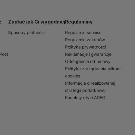
sto wykorzystywany do
czynia się do obniżenia
tem w nowoczesnym
z
Zapłać jak Ci wygodniej
Regulaminy
Sposoby płatności
Regulamin serwisu
Regulamin zakupów
Polityka prywatności
nPost
Reklamacje i gwarancje
Odstąpienie od umowy
Polityka zarządzania plikami
cookies
Informacja o realizowanej
strategii podatkowej
Kodeksy etyki ADEO