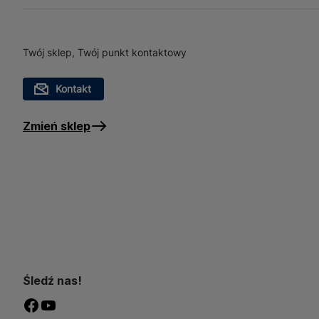
utrzymania optymalnej te
izolacji ścian zewnętrzny
kosztów ogrzewania. Dzię
Twój sklep, Twój punkt kontaktowy
budownictwie energooszc
Kontakt
Zmień sklep
Śledź nas!