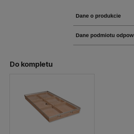
ocynkowana zapewnia ochr
częścią oferty renomowan
Jakie właściwości i za
Podstawa wycieraczki Vari
wymagających użytkownikó
niezwykłą trwałość i odpo
pęknięciom, nawet przy in
Do kompletu
co jest szczególnie istotn
utrzymaniu, co czyni go 
komercyjnego.
Zastosowanie podstawy
Podstawa wycieraczki Var
miejscach o dużym natężen
użyteczności publicznej. 
gromadzeniu się i tworzeni
estetykę, które chcą zadb