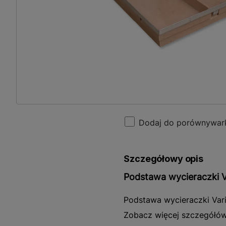
Dodaj do porównywar
Szczegółowy opis
Podstawa wycieraczki 
Podstawa wycieraczki Vari
sprawdzi się w każdym m
Zobacz więcej szczegółó
charakteryzuje się wysok