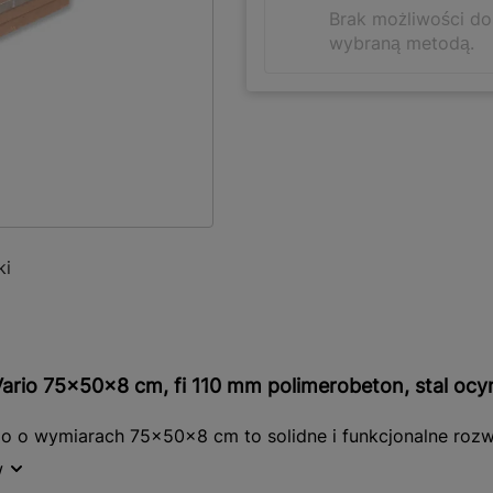
Brak możliwości d
wybraną metodą.
ki
Vario 75x50x8 cm, fi 110 mm polimerobeton, stal o
o o wymiarach 75x50x8 cm to solidne i funkcjonalne rozw
iejscu wymagającym efektywnego odwodnienia. Wykonana 
w
ą wytrzymałością i odpornością na uszkodzenia mechanicz