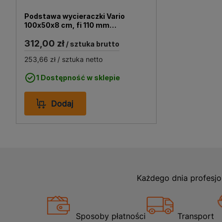
gwarancją, co dodatkowo 
Podstawa wycieraczki Vario
100x50x8 cm, fi 110 mm
polimerbeton, stal ocynkowana
312,00 zł
ACO
/ sztuka brutto
253,66 zł
/ sztuka netto
1 Dostępność w sklepie
Dodaj
Każdego dnia profesjo
Sposoby płatności
Transport