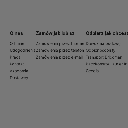
O nas
Zamów jak lubisz
Odbierz jak chces
O firmie
Zamówienia przez Internet
Dowóz na budowę
Udogodnienia
Zamówienia przez telefon
Odbiór osobisty
Praca
Zamówienia przez e-mail
Transport Bricoman
Kontakt
Paczkomaty i kurier I
Akadomia
Geodis
Dostawcy