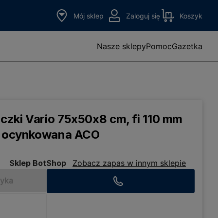
Mój sklep
Zaloguj się
Koszyk
Nasze sklepy
Pomoc
Gazetka
zki Vario 75x50x8 cm, fi 110 mm
al ocynkowana ACO
Sklep BotShop
Zobacz zapas w innym sklepie
zyka