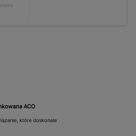
ostawy
cynkowana ACO
iązanie, które doskonale
z polimerobetonu,
ne. Dodatkowo stal