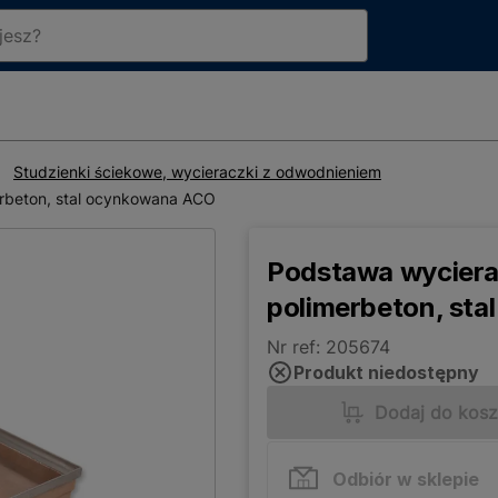
Studzienki ściekowe, wycieraczki z odwodnieniem
erbeton, stal ocynkowana ACO
Podstawa wycierac
polimerbeton, st
Nr ref: 205674
Produkt niedostępny
Dodaj do kos
Odbiór w sklepie