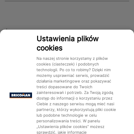
Śledź nas!
Ustawienia plików
cookies
Dostępność
Na naszej stronie korzystamy z plików
cookies (ciasteczek) i podobnych
technologii. Po co to robimy? Dzięki nim
możemy usprawniać serwis, prowadzić
działania marketingowe oraz pokazywać
treści dopasowane do Twoich
Mapa Strony:
Kategorie
Produkty
Marki
CMS
zainteresowań i potrzeb. Za Twoją zgodą
dostęp do informacji o korzystaniu przez
Ciebie z naszego serwisu mogą mieć nasi
partnerzy, którzy wykorzystują pliki cookie
lub podobne technologie w celu
personalizowania treści. W panelu
„Ustawienia plików cookies” możesz
Ustawienia plików cookie
sprawdzić, jakie informacje