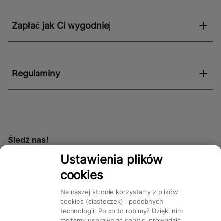
co pozwala na dostosowanie wyglądu sufitu do
indywidualnych potrzeb i stylu wnętrza.
Zapłać jak Ci wygodniej
Regulaminy
Śledź nas!
Ustawienia plików
cookies
Dostępność
Na naszej stronie korzystamy z plików
cookies (ciasteczek) i podobnych
technologii. Po co to robimy? Dzięki nim
możemy usprawniać serwis, prowadzić