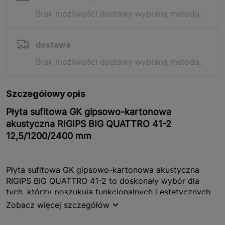
Brak możliwości dostawy wybraną metodą.
dostawa
Brak możliwości dostawy wybraną metodą.
Szczegółowy opis
Płyta sufitowa GK gipsowo-kartonowa
akustyczna RIGIPS BIG QUATTRO 41-2
12,5/1200/2400 mm
Płyta sufitowa GK gipsowo-kartonowa akustyczna
RIGIPS BIG QUATTRO 41-2 to doskonały wybór dla
tych, którzy poszukują funkcjonalnych i estetycznych
rozwiązań do wykończenia wnętrz. Produkt ten, o
Zobacz więcej szczegółów
wymiarach 12,5 mm grubości, 1200 mm szerokości i