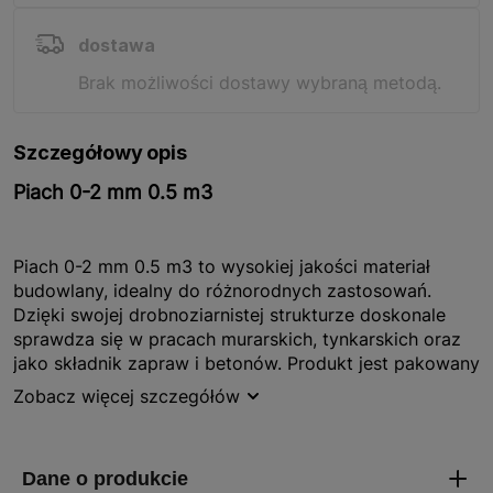
dostawa
Brak możliwości dostawy wybraną metodą.
Szczegółowy opis
Piach 0-2 mm 0.5 m3
Piach 0-2 mm 0.5 m3 to wysokiej jakości materiał
budowlany, idealny do różnorodnych zastosowań.
Dzięki swojej drobnoziarnistej strukturze doskonale
sprawdza się w pracach murarskich, tynkarskich oraz
jako składnik zapraw i betonów. Produkt jest pakowany
w wygodne opakowanie o pojemności 0.5 m3, co
Zobacz więcej szczegółów
ułatwia jego transport i przechowywanie. Piach ten
charakteryzuje się jednorodną granulacją, co zapewnia
równomierne rozprowadzenie w mieszankach
budowlanych.