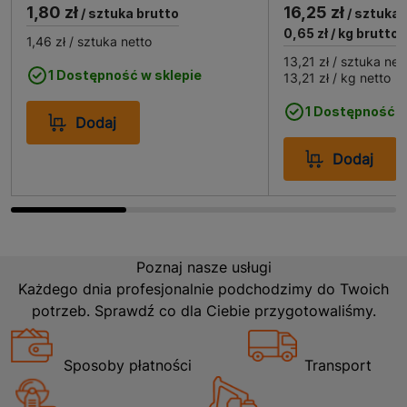
Piach 0-2 mm 0.5 m3 znajduje szerokie zastosowanie
1,80 zł
16,25 zł
/ sztuka brutto
/ sztuka 
w budownictwie. Jest idealny do przygotowywania
0,65 zł
/ kg brutto
1,46 zł
/ sztuka netto
zapraw murarskich i tynkarskich, gdzie wymagana jest
13,21 zł
/ sztuka net
drobna struktura materiału. Może być również używany
1 Dostępność w sklepie
13,21 zł
/ kg netto
jako składnik betonów, gdzie jego właściwości
pozwalają na uzyskanie gładkich i trwałych
1 Dostępność w
Dodaj
powierzchni. Dodatkowo piach ten jest często
wykorzystywany w pracach ogrodniczych, jako
Dodaj
materiał do wyrównywania terenu czy tworzenia
podłoża pod kostkę brukową. Dzięki swojej
wszechstronności Piach 0-2 mm 0.5 m3 jest
niezastąpionym elementem w każdym projekcie
budowlanym.
Poznaj nasze usługi
Każdego dnia profesjonalnie podchodzimy do Twoich
potrzeb. Sprawdź co dla Ciebie przygotowaliśmy.
Sposoby płatności
Transport