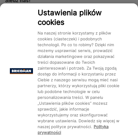
Śledź nas!
Ustawienia plików
cookies
Dostępność
Na naszej stronie korzystamy z plików
cookies (ciasteczek) i podobnych
technologii. Po co to robimy? Dzięki nim
możemy usprawniać serwis, prowadzić
działania marketingowe oraz pokazywać
Mapa Strony:
Kategorie
treści dopasowane do Twoich
Produkty
Marki
CMS
zainteresowań i potrzeb. Za Twoją zgodą
dostęp do informacji o korzystaniu przez
Ciebie z naszego serwisu mogą mieć nasi
partnerzy, którzy wykorzystują pliki cookie
lub podobne technologie w celu
personalizowania treści. W panelu
Ustawienia plików cookie
„Ustawienia plików cookies” możesz
sprawdzić, jakie informacje
wykorzystujemy oraz skonfigurować
wybrane ustawienia. Dowiedz się więcej w
naszej polityce prywatności.
Polityka
prywatności