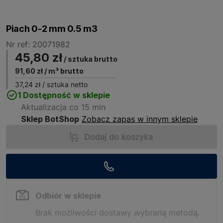
Piach 0-2 mm 0.5 m3
Nr ref: 20071982
45,80 zł
/ sztuka brutto
91,60 zł
/ m³ brutto
37,24 zł
/ sztuka netto
1 Dostępność w sklepie
Aktualizacja co 15 min
Sklep BotShop
Zobacz zapas w innym sklepie
Dodaj do koszyka
Odbiór w sklepie
Brak możliwości dostawy wybraną metodą.