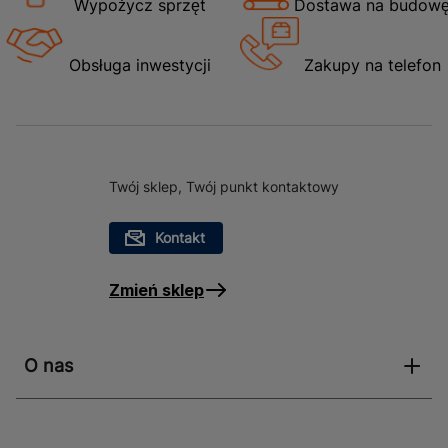
doświadczenia w układaniu podłóg. Struktura drewna
Wypożycz sprzęt
Dostawa na budow
oraz grubość warstwy ścieralnej wynosząca 0,3 mm
zapewniają trwałość i odporność na zarysowania.
Obsługa inwestycji
Zakupy na telefon
Panele są kompatybilne z ogrzewaniem podłogowym
zarówno wodnym, jak i elektrycznym, co zwiększa
komfort użytkowania. Dodatkowo, produkt objęty jest
15-letnią gwarancją, co świadczy o jego wysokiej
jakości.
Twój sklep, Twój punkt kontaktowy
Zastosowanie Panel winylowy SPC Suave Grey
kl.31 4mm op.1,52m2 wodoodporny.
Kontakt
Panel winylowy SPC Suave Grey znajduje zastosowanie
Zmień sklep
w różnorodnych wnętrzach. Dzięki swojej
wodoodporności, doskonale sprawdzi się w
pomieszczeniach narażonych na wilgoć, takich jak
O nas
łazienki czy kuchnie. Jego elegancki wygląd i neutralna
kolorystyka sprawiają, że pasuje do nowoczesnych
aranżacji salonów i sypialni. Panele te są również
świetnym rozwiązaniem dla biur i przestrzeni