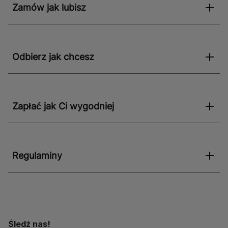
Zamów jak lubisz
komercyjnych o średnim natężeniu ruchu. Dzięki
łatwemu montażowi i trwałości, Panel winylowy SPC
Suave Grey to inwestycja, która z pewnością spełni
oczekiwania nawet najbardziej wymagających
użytkowników.
Odbierz jak chcesz
Zapłać jak Ci wygodniej
Regulaminy
Śledź nas!