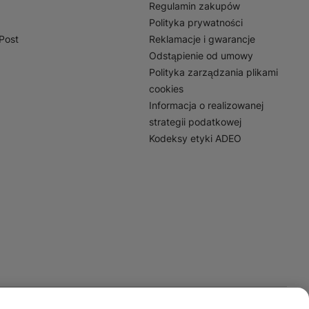
Regulamin zakupów
Polityka prywatności
nPost
Reklamacje i gwarancje
Odstąpienie od umowy
Polityka zarządzania plikami
cookies
Informacja o realizowanej
strategii podatkowej
Kodeksy etyki ADEO