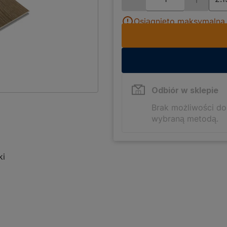
Osiągnięto maksymalną i
Odbiór w sklepie
Brak możliwości d
wybraną metodą.
ki