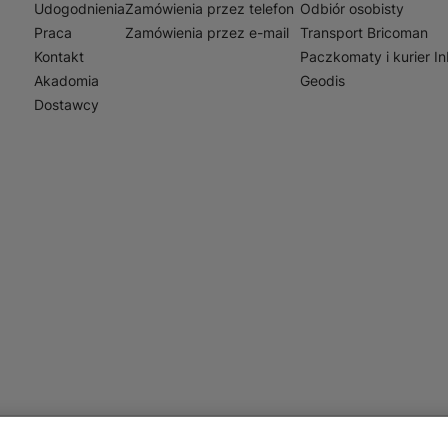
Udogodnienia
Zamówienia przez telefon
Odbiór osobisty
Praca
Zamówienia przez e-mail
Transport Bricoman
Kontakt
Paczkomaty i kurier I
Akadomia
Geodis
Dostawcy