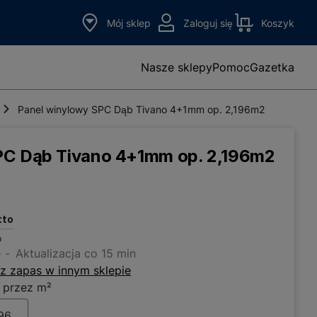
Mój sklep
Zaloguj się
Koszyk
Nasze sklepy
Pomoc
Gazetka
Panel winylowy SPC Dąb Tivano 4+1mm op. 2,196m2
PC Dąb Tivano 4+1mm op. 2,196m2
tto
o
e
Aktualizacja co 15 min
z zapas w innym sklepie
 przez m²