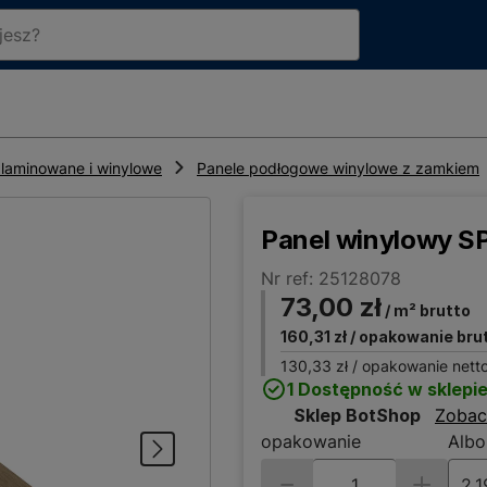
laminowane i winylowe
Panele podłogowe winylowe z zamkiem
Panel winylowy S
Nr ref: 25128078
73,00 zł
/ m² brutto
160,31 zł
/ opakowanie bru
130,33 zł
/ opakowanie nett
1 Dostępność w sklepi
Sklep BotShop
Zobac
opakowanie
Albo