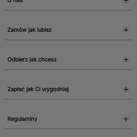
O nas
przeprowadzić remont i cieszyć się piękną, trwałą
podłogą przez wiele lat.
Zamów jak lubisz
Odbierz jak chcesz
Zapłać jak Ci wygodniej
Regulaminy