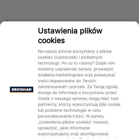
Śledź nas!
Ustawienia plików
cookies
Dostępność
Na naszej stronie korzystamy z plików
cookies (ciasteczek) i podobnych
technologii. Po co to robimy? Dzięki nim
możemy usprawniać serwis, prowadzić
działania marketingowe oraz pokazywać
treści dopasowane do Twoich
Mapa Strony:
Kategorie
Produkty
Marki
CMS
zainteresowań i potrzeb. Za Twoją zgodą
dostęp do informacji o korzystaniu przez
Ciebie z naszego serwisu mogą mieć nasi
partnerzy, którzy wykorzystują pliki cookie
lub podobne technologie w celu
personalizowania treści. W panelu
„Ustawienia plików cookies” możesz
Ustawienia plików cookie
sprawdzić, jakie informacje
wykorzystujemy oraz skonfigurować