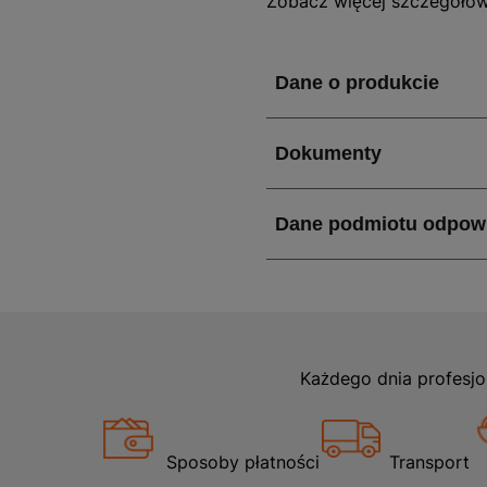
Zobacz więcej szczegółó
do swojego wnętrza. Dzię
atmosferę, jednocześnie d
domowego, jak i w miejscac
panele Dąb Alvin są odpor
Jakie właściwości i z
Panele Dąb Alvin charakte
sprawia, że są przyjemne 
tworząc efekt prawdziwej 
co jest dużym ułatwieniem
wodnym ogrzewaniem podło
pamiętać, że nie są wodoo
kontakt z wodą.
Każdego dnia profesjo
Zastosowanie Panel p
Sposoby płatności
Transport
Panel podłogowy Dąb Alvin