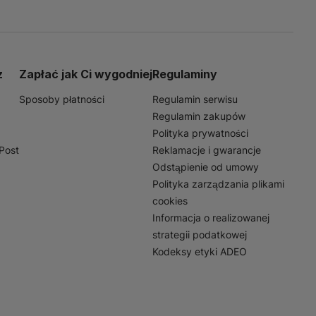
nych stylów aranżacyjnych,
porne na codzienne
hu. Warto rozważyć ich
z
Zapłać jak Ci wygodniej
Regulaminy
Sposoby płatności
Regulamin serwisu
Regulamin zakupów
Polityka prywatności
nPost
Reklamacje i gwarancje
Odstąpienie od umowy
Polityka zarządzania plikami
cookies
Informacja o realizowanej
strategii podatkowej
Kodeksy etyki ADEO