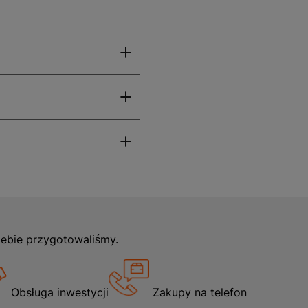
omieszczenia przytulną
alny zarówno do użytku
i klasie ścieralności AC4,
wałe użytkowanie.
6m2?
 im naturalny wygląd i
e głębi każdej desce,
 szybkie układanie paneli,
le te są kompatybilne z
 dni. Należy jednak
scach narażonych na stały
iebie przygotowaliśmy.
Obsługa inwestycji
Zakupy na telefon
w biurach czy salach