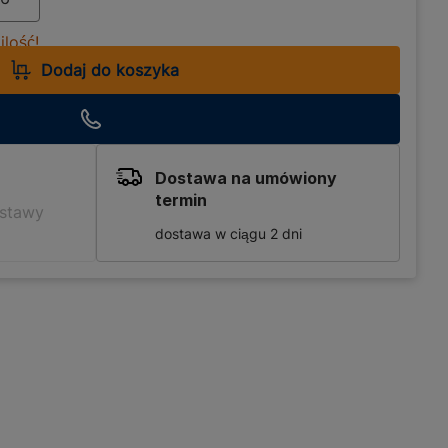
lość!
Dodaj do koszyka
Dostawa na umówiony
termin
ostawy
dostawa w ciągu 2 dni
o i trwałego rozwiązania