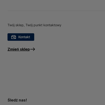
konferencyjnych. Jego uni
od klasycznych po nowocze
użytkowanie, co czyni je
zastosowanie w miejscach,
Twój sklep, Twój punkt kontaktowy
Kontakt
Zmień sklep
Śledź nas!