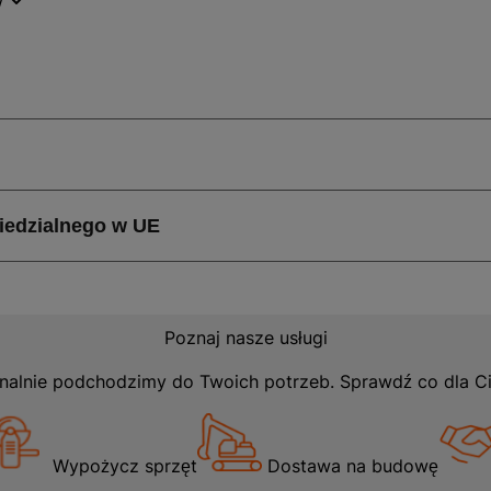
w
ki jasnemu wybarwieniu drewna, panele te wprowadzą do p
odając mu nowoczesnego charakteru. Produkt ten jest ide
h użyteczności publicznej o średnim natężeniu ruchu. Dzięk
ne na zarysowania i uszkodzenia, co zapewnia ich długotr
alety ma Panel podłogowy Dąb Alvin AC4 8mm 4V 2,2
ryzują się grubością 8 mm oraz strukturą drewna, co nadaje
w dotyku. Czterostronna V-fuga podkreśla elegancję i dodaj
drewnianej podłogi. System montażu click umożliwia łatwe i
 dla osób samodzielnie przeprowadzających remonty. Pane
gowym, co zwiększa komfort użytkowania w chłodniejsze
dporne, dlatego zaleca się unikanie ich stosowania w miej
Poznaj nasze usługi
nalnie podchodzimy do Twoich potrzeb. Sprawdź co dla C
odłogowy Dąb Alvin AC4 8mm 4V 2,26m2
Wypożycz sprzęt
Dostawa na budowę
 doskonale sprawdzi się w salonach, sypialniach, a także 