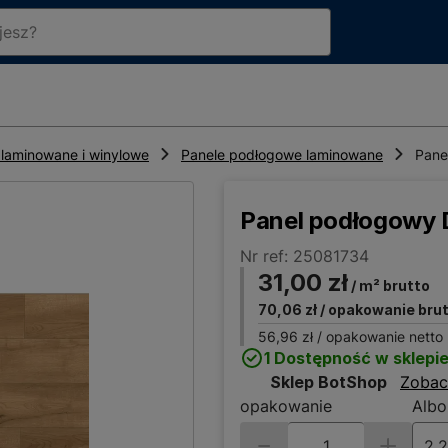
laminowane i winylowe
Panele podłogowe laminowane
Pane
Panel podłogowy
Nr ref: 25081734
31,00 zł
/ m² brutto
70,06 zł
/ opakowanie bru
56,96 zł
/ opakowanie netto
1 Dostępność w sklepi
Sklep BotShop
Zobac
opakowanie
Albo