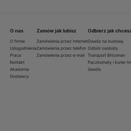
wersalny design i jasne wybarwienie drewna pasują do róż
sne. Dzięki wysokiej klasie ścieralności, panele te są od
 idealnym wyborem do pomieszczeń o średnim natężeniu ruc
 gdzie estetyka i trwałość są równie ważne.
O nas
Zamów jak lubisz
Odbierz jak chces
O firmie
Zamówienia przez Internet
Dowóz na budowę
Udogodnienia
Zamówienia przez telefon
Odbiór osobisty
Praca
Zamówienia przez e-mail
Transport Bricoman
Kontakt
Paczkomaty i kurier I
Akadomia
Geodis
Dostawcy