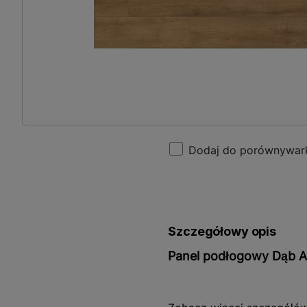
Dodaj do porównywar
Szczegółowy opis
Panel podłogowy Dąb A
Panel podłogowy Dąb Alvi