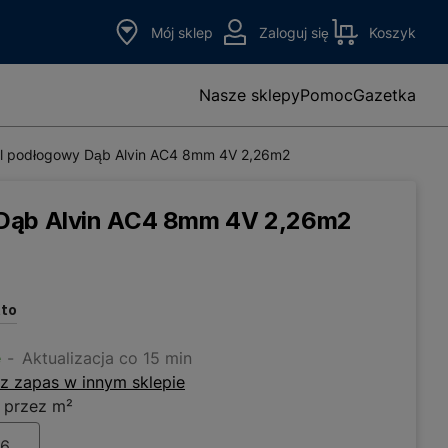
Mój sklep
Zaloguj się
Koszyk
Nasze sklepy
Pomoc
Gazetka
l podłogowy Dąb Alvin AC4 8mm 4V 2,26m2
 Dąb Alvin AC4 8mm 4V 2,26m2
tto
e
Aktualizacja co 15 min
z zapas w innym sklepie
 przez m²