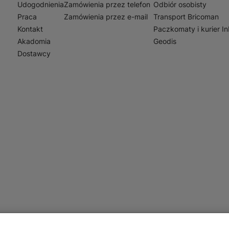
Udogodnienia
Zamówienia przez telefon
Odbiór osobisty
Praca
Zamówienia przez e-mail
Transport Bricoman
Kontakt
Paczkomaty i kurier I
Akadomia
Geodis
Dostawcy