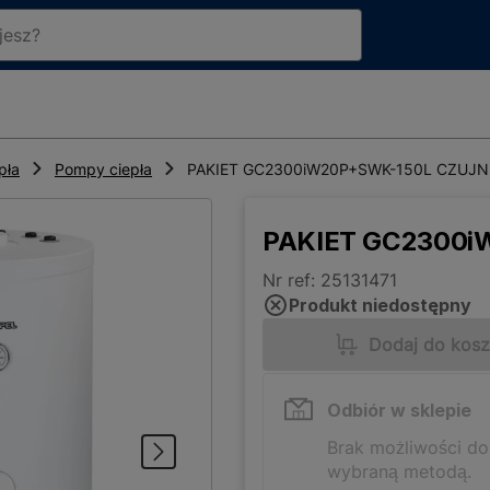
pła
Pompy ciepła
PAKIET GC2300iW20P+SWK-150L CZUJN
PAKIET GC2300i
Nr ref: 25131471
Produkt niedostępny
Dodaj do kos
Odbiór w sklepie
Brak możliwości d
wybraną metodą.