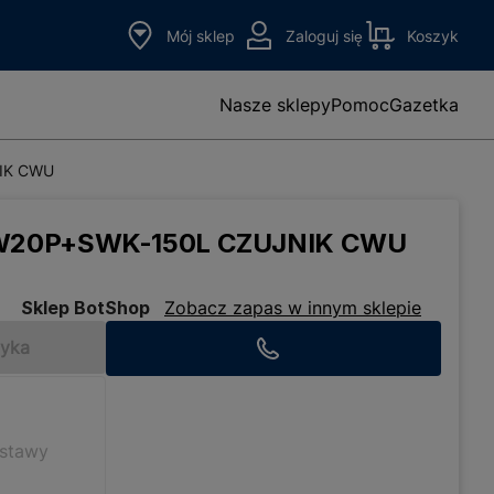
Mój sklep
Zaloguj się
Koszyk
Nasze sklepy
Pomoc
Gazetka
IK CWU
W20P+SWK-150L CZUJNIK CWU
Sklep BotShop
Zobacz zapas w innym sklepie
zyka
ostawy