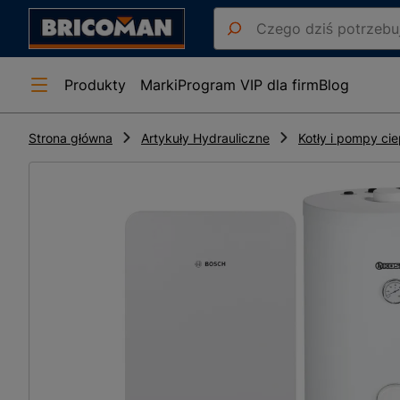
Produkty
Marki
Program VIP dla firm
Blog
Strona główna
Artykuły Hydrauliczne
Kotły i pompy cie