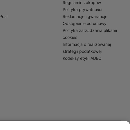
Regulamin zakupów
Polityka prywatności
nPost
Reklamacje i gwarancje
Odstąpienie od umowy
Polityka zarządzania plikami
cookies
Informacja o realizowanej
strategii podatkowej
Kodeksy etyki ADEO