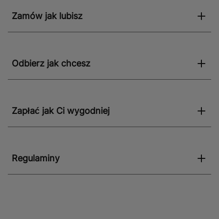
praktycznym, ale i stylowym dodatkiem do każdego
Zamów jak lubisz
wnętrza.
Odbierz jak chcesz
Zapłać jak Ci wygodniej
Regulaminy