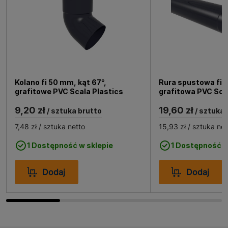
Kolano fi 50 mm, kąt 67°,
Rura spustowa fi 5
grafitowe PVC Scala Plastics
grafitowa PVC Sca
9,20 zł
19,60 zł
/ sztuka brutto
/ sztuka 
7,48 zł
/ sztuka netto
15,93 zł
/ sztuka net
1 Dostępność w sklepie
1 Dostępność w
Dodaj
Dodaj