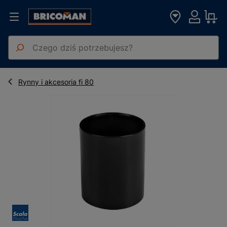
Strona główna
Materiały Budowlane
Wody opadowe
Mufa fi 50 mm, grafitowa PVC Scala Plastics
Rynny i akcesoria fi 80