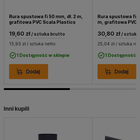
Rura spustowa fi 50 mm, dł. 2 m,
Rura spustowa fi 5
grafitowa PVC Scala Plastics
m, grafitowa PVC 
19,60 zł
30,80 zł
/ sztuka brutto
/ sztuka
15,93 zł
/ sztuka netto
25,04 zł
/ sztuka net
1 Dostępność w sklepie
1 Dostępność w
Dodaj
Dodaj
Inni kupili