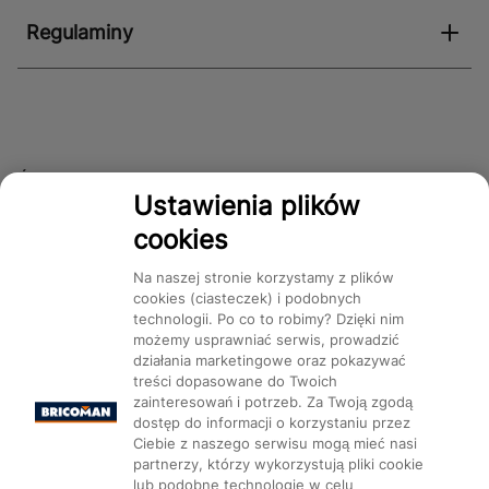
Regulaminy
Śledź nas!
Ustawienia plików
cookies
Dostępność
Na naszej stronie korzystamy z plików
cookies (ciasteczek) i podobnych
technologii. Po co to robimy? Dzięki nim
możemy usprawniać serwis, prowadzić
działania marketingowe oraz pokazywać
treści dopasowane do Twoich
Mapa Strony:
Kategorie
Produkty
Marki
CMS
zainteresowań i potrzeb. Za Twoją zgodą
dostęp do informacji o korzystaniu przez
Ciebie z naszego serwisu mogą mieć nasi
partnerzy, którzy wykorzystują pliki cookie
lub podobne technologie w celu