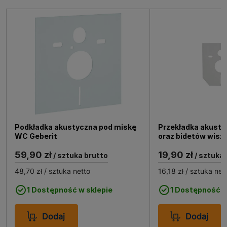
Podkładka akustyczna pod miskę
Przekładka akusty
WC Geberit
oraz bidetów wisz
59,90 zł
19,90 zł
/ sztuka brutto
/ sztuka 
48,70 zł
/ sztuka netto
16,18 zł
/ sztuka net
1 Dostępność w sklepie
1 Dostępność w
Dodaj
Dodaj