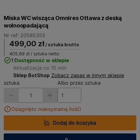
Miska WC wisząca Omnires Ottawa z deską
wolnoopadającą
Nr ref: 20585355
499,00 zł
/ sztuka brutto
405,69 zł
/ sztuka netto
1 Dostępność w sklepie
Aktualizacja co 15 min
Sklep BotShop
Zobacz zapas w innym sklepie
sztuka
Albo przez sztuka
Osiągnięto maksymalną ilość!
Dodaj do koszyka