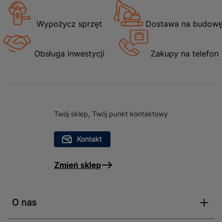
oraz osób ceniących sobie komfort i spokój.
Dodatkowo, miska WC Veron charakteryzuje się
wirowym systemem spłukiwania, który zapewnia
Wypożycz sprzęt
Dostawa na budow
skuteczne i oszczędne zużycie wody, co jest nie tylko
korzystne dla środowiska, ale także dla domowego
Obsługa inwestycji
Zakupy na telefon
budżetu.
Zastosowanie Miska WC kwadratowa wirowa
Veron z deską wolnoopadającą.
Twój sklep, Twój punkt kontaktowy
Miska WC kwadratowa wirowa Veron z deską
wolnoopadającą znajduje zastosowanie w
Kontakt
różnorodnych przestrzeniach łazienkowych, zarówno w
domach prywatnych, jak i w obiektach użyteczności
Zmień sklep
publicznej. Dzięki swoim kompaktowym wymiarom
(głębokość 52 cm, wysokość 43,5 cm, szerokość 39,5
cm), jest łatwa w transporcie i montażu, co czyni ją
idealnym wyborem dla osób poszukujących
O nas
praktycznych i estetycznych rozwiązań. Jej
nowoczesny design i funkcjonalność sprawiają, że jest