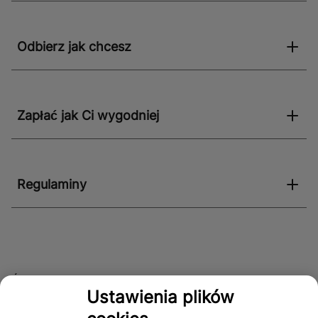
Odbierz jak chcesz
Zapłać jak Ci wygodniej
Regulaminy
Śledź nas!
Ustawienia plików