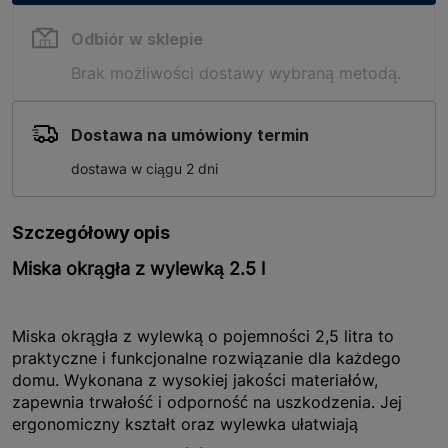
Odbiór w sklepie
Brak możliwości dostawy wybraną metodą.
Dostawa na umówiony termin
dostawa w ciągu 2 dni
Szczegółowy opis
Miska okrągła z wylewką 2.5 l
Miska okrągła z wylewką o pojemności 2,5 litra to
praktyczne i funkcjonalne rozwiązanie dla każdego
domu. Wykonana z wysokiej jakości materiałów,
zapewnia trwałość i odporność na uszkodzenia. Jej
ergonomiczny kształt oraz wylewka ułatwiają
nalewanie płynów bez rozlewania, co czyni ją idealnym