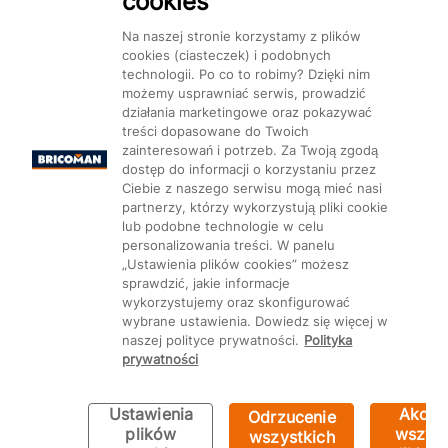
cookies
Dostępność
Na naszej stronie korzystamy z plików
cookies (ciasteczek) i podobnych
technologii. Po co to robimy? Dzięki nim
możemy usprawniać serwis, prowadzić
działania marketingowe oraz pokazywać
treści dopasowane do Twoich
Mapa Strony:
Kategorie
Produkty
Marki
CMS
zainteresowań i potrzeb. Za Twoją zgodą
dostęp do informacji o korzystaniu przez
Ciebie z naszego serwisu mogą mieć nasi
partnerzy, którzy wykorzystują pliki cookie
lub podobne technologie w celu
personalizowania treści. W panelu
„Ustawienia plików cookies” możesz
Ustawienia plików cookie
sprawdzić, jakie informacje
wykorzystujemy oraz skonfigurować
wybrane ustawienia. Dowiedz się więcej w
naszej polityce prywatności.
Polityka
prywatności
Ustawienia
Akcep
Odrzucenie
plików
wszyst
wszystkich