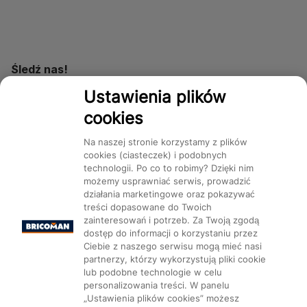
Śledź nas!
Ustawienia plików
cookies
Dostępność
Na naszej stronie korzystamy z plików
cookies (ciasteczek) i podobnych
technologii. Po co to robimy? Dzięki nim
możemy usprawniać serwis, prowadzić
działania marketingowe oraz pokazywać
Mapa Strony:
Kategorie
treści dopasowane do Twoich
Produkty
Marki
CMS
zainteresowań i potrzeb. Za Twoją zgodą
dostęp do informacji o korzystaniu przez
Ciebie z naszego serwisu mogą mieć nasi
partnerzy, którzy wykorzystują pliki cookie
lub podobne technologie w celu
personalizowania treści. W panelu
Ustawienia plików cookie
„Ustawienia plików cookies” możesz