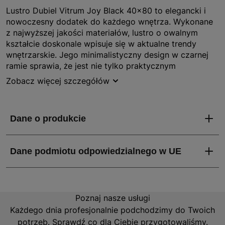
Lustro Dubiel Vitrum Joy Black 40x80 to elegancki i
nowoczesny dodatek do każdego wnętrza. Wykonane
z najwyższej jakości materiałów, lustro o owalnym
kształcie doskonale wpisuje się w aktualne trendy
wnętrzarskie. Jego minimalistyczny design w czarnej
ramie sprawia, że jest nie tylko praktycznym
elementem wyposażenia, ale także stylowym akcentem
Zobacz więcej szczegółów
dekoracyjnym. Produkt pochodzi z serii Joy, co
gwarantuje jego wysoką jakość i trwałość. Lustro nie
posiada wbudowanego oświetlenia, co pozwala na
większą swobodę w aranżacji przestrzeni.
Jakie właściwości i zalety ma lustro Dubiel Vitrum
Joy Black 40x80?
Lustro Dubiel Vitrum Joy Black 40x80 charakteryzuje
się solidnym wykonaniem i dbałością o detale. Jego
Poznaj nasze usługi
owalny kształt dodaje wnętrzu lekkości i elegancji, a
Każdego dnia profesjonalnie podchodzimy do Twoich
czarna rama podkreśla nowoczesny charakter. Dzięki
potrzeb. Sprawdź co dla Ciebie przygotowaliśmy.
wymiarom 40x80 cm, lustro idealnie nadaje się do