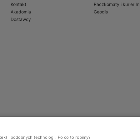
Kontakt
Paczkomaty i kurier I
Akadomia
Geodis
Dostawcy
zek) i podobnych technologii. Po co to robimy?