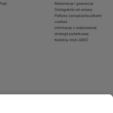
nPost
Reklamacje i gwarancje
Odstąpienie od umowy
Polityka zarządzania plikami
cookies
Informacja o realizowanej
strategii podatkowej
Kodeksy etyki ADEO