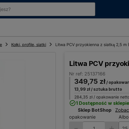
ne
Kołki, profile, siatki
Litwa PCV przyokienna z siatką 2,5 m (
Litwa PCV przyokie
Nr ref: 25137166
349,75 zł
/ opakowan
13,99 zł
/ sztuka brutto
284,35 zł
/ opakowanie nett
1 Dostępność w sklepi
Sklep BotShop
Zobac
opakowanie
Albo