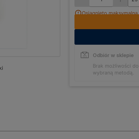
Osiągnięto maksymalną i
Odbiór w sklepie
Brak możliwości d
ki
wybraną metodą.