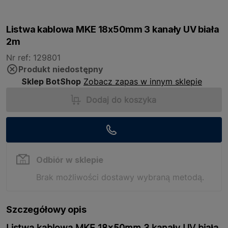
Listwa kablowa MKE 18x50mm 3 kanały UV biała
2m
Nr ref: 129801
Produkt niedostępny
Sklep BotShop
Zobacz zapas w innym sklepie
Dodaj do koszyka
Odbiór w sklepie
Brak możliwości dostawy wybraną metodą.
Szczegółowy opis
Listwa kablowa MKE 18x50mm 3 kanały UV biała