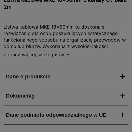
2m
Listwa kablowa MKE 18x50mm to doskonałe
rozwiązanie dla osób poszukujących estetycznego i
funkcjonalnego sposobu na organizację przewodów w
domu lub biurze. Wykonana z wysokiej jakości
materiałów, listwa ta charakteryzuje się białym
Zobacz więcej szczegółów
kolorem, który doskonale wpasowuje się w każde
wnętrze. Dzięki długości 2 metrów listwa pozwala na
ukrycie i uporządkowanie kabli na dłuższych
odcinkach, co znacząco poprawia estetykę
pomieszczenia.
Jakie właściwości i zalety ma listwa kablowa MKE
18x50mm 3 kanały UV biała 2m?
Listwa kablowa MKE 18x50mm posiada wiele zalet,
które czynią ją idealnym wyborem dla każdego