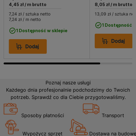
4,45 zł
/ m brutto
8,05 zł
/ m brutto
uniwersalności może być stosowana w różnych
środowiskach, od nowoczesnych biur po tradycyjne
7,24 zł
/ sztuka netto
13,09 zł
/ sztuka net
wnętrza domowe. Jej biała barwa sprawia, że
7,24 zł
/ m netto
doskonale komponuje się z większością kolorów ścian i
1 Dostępność w
1 Dostępność w sklepie
mebli, co czyni ją wszechstronnym rozwiązaniem dla
każdego użytkownika.
Dodaj
Dodaj
Poznaj nasze usługi
Każdego dnia profesjonalnie podchodzimy do Twoich
potrzeb. Sprawdź co dla Ciebie przygotowaliśmy.
Sposoby płatności
Transport
Wypożycz sprzęt
Dostawa na budow