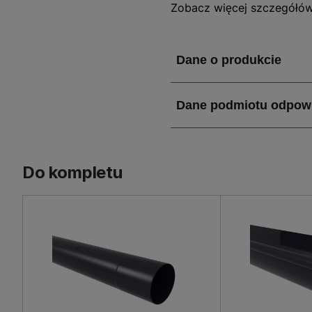
zapewnia skuteczne odpro
Zobacz więcej szczegółó
charakteryzuje się trwało
doskonale komponuje się 
lekki, co ułatwia jego mont
Jakie właściwości i zal
Lej spustowy lewy G125 wy
125 mm zapewnia efektywn
intensywnych opadów. Wyk
przekłada się na długą ży
Do kompletu
kg) ułatwia instalację, a
łatwe przechowywanie i tr
Zastosowanie Lej spust
Lej spustowy lewy G125 z
komercyjnych oraz przemy
estetycznych akcesoriów r
zarówno w nowych inwesty
Jego grafitowy kolor spra