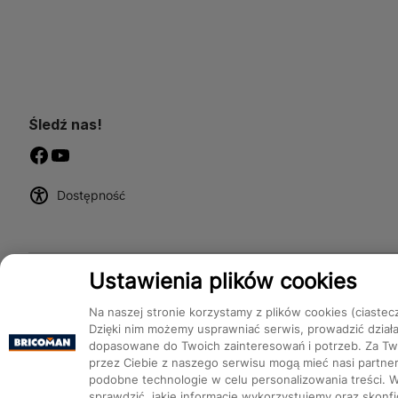
Śledź nas!
Dostępność
Ustawienia plików cookies
Na naszej stronie korzystamy z plików cookies (ciastec
Dzięki nim możemy usprawniać serwis, prowadzić dział
dopasowane do Twoich zainteresowań i potrzeb. Za Two
przez Ciebie z naszego serwisu mogą mieć nasi partnerz
podobne technologie w celu personalizowania treści. 
Bricoman 2026 ©
sprawdzić, jakie informacje wykorzystujemy oraz skon