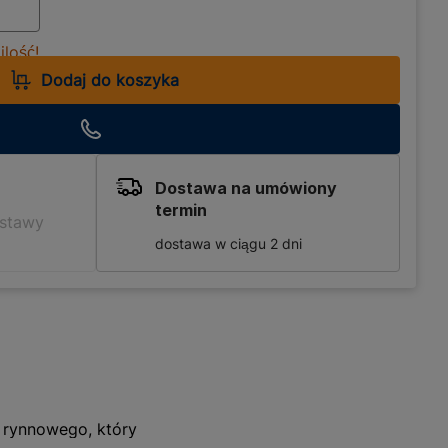
lość!
Dodaj do koszyka
Dostawa na umówiony
termin
ostawy
dostawa w ciągu 2 dni
u rynnowego, który