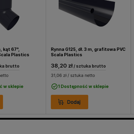
, kąt 67°,
Rynna G125, dł. 3 m, grafitowa PVC
cala Plastics
Scala Plastics
38,20 zł
ka brutto
/ sztuka brutto
netto
31,06 zł
/ sztuka netto
ć w sklepie
1 Dostępność w sklepie
Dodaj