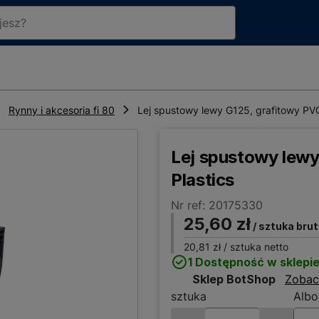
Rynny i akcesoria fi 80
Lej spustowy lewy G125, grafitowy PVC
Lej spustowy lewy
Plastics
Nr ref: 20175330
25,60 zł
/ sztuka bru
20,81 zł
/ sztuka netto
1 Dostępność w sklepi
Sklep BotShop
Zobac
sztuka
Albo