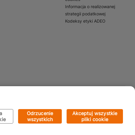
Informacja o realizowanej
strategii podatkowej
Kodeksy etyki ADEO
Mapa Strony:
Kategorie
Produkty
Marki
CMS
a
Odrzucenie
Akceptuj wszystkie
kie
wszystkich
pliki cookie
Ustawienia plików cookie