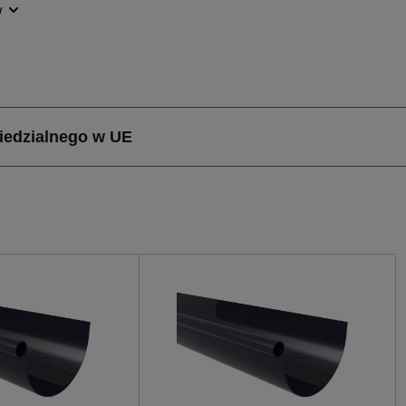
wadzanie wody deszczowej z dachu. Wykonany z wysokiej
w
ścią i odpornością na działanie czynników atmosferycznych
z nowoczesnymi elewacjami, dodając estetyki każdemu bud
aż i transport.
ety ma Lej spustowy lewy G125, grafitowy PVC Scala P
różnia się kilkoma kluczowymi właściwościami. Przede ws
e odprowadzanie dużych ilości wody, co jest szczególni
onanie z PCV gwarantuje odporność na korozję i uszkodz
wotność produktu. Dodatkowo, lekka konstrukcja (waga tr
 kompaktowe wymiary transportowe (20,50 cm x 14,50 cm x 
ansport.
owy lewy G125, grafitowy PVC Scala Plastics.
najduje zastosowanie w systemach rynnowych budynków m
słowych. Jest idealnym rozwiązaniem dla osób poszukują
ynnowych. Dzięki swojej uniwersalności i łatwości monta
cjach, jak i podczas modernizacji istniejących systemów
wia, że doskonale wpasowuje się w różne style architekton