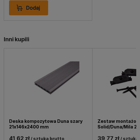
przeprowadzony przez specjalistę zgodnie z
Dodaj
dołączoną instrukcją, co zapewni długotrwałe i
bezproblemowe użytkowanie.
Inni kupili
Deska kompozytowa Duna szary
Zestaw montażowy
21x146x2400 mm
Solid/Duna/Mila 2
41,62 zł
39,77 zł
/ sztuka brutto
/ sztuka