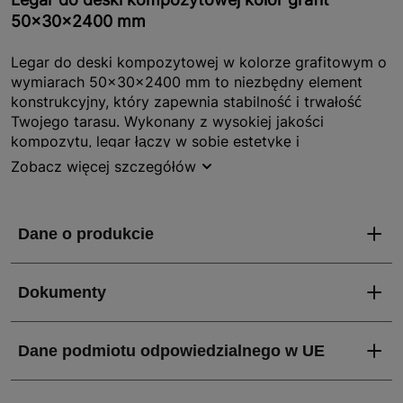
50x30x2400 mm
Legar do deski kompozytowej w kolorze grafitowym o
wymiarach 50x30x2400 mm to niezbędny element
konstrukcyjny, który zapewnia stabilność i trwałość
Twojego tarasu. Wykonany z wysokiej jakości
kompozytu, legar łączy w sobie estetykę i
funkcjonalność, co czyni go idealnym wyborem dla
Zobacz więcej szczegółów
osób ceniących nowoczesne rozwiązania. Dzięki
gładkiemu wykończeniu, legar nie tylko doskonale się
prezentuje, ale również jest łatwy w utrzymaniu
czystości.
Jakie właściwości i zalety ma legar do deski
kompozytowej kolor grafit 50x30x2400 mm?
Legar kompozytowy w kolorze grafitowym
charakteryzuje się wieloma zaletami, które czynią go
wyjątkowym produktem na rynku. Przede wszystkim
jego kompozytowa struktura zapewnia odporność na