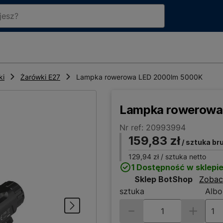
ki
Żarówki E27
Lampka rowerowa LED 2000lm 5000K
Lampka rowerowa
Nr ref: 20993994
159,83 zł
/ sztuka br
129,94 zł
/ sztuka netto
1 Dostępność w sklepi
Sklep BotShop
Zobac
sztuka
Albo