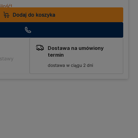
lość!
Dodaj do koszyka
Dostawa na umówiony
termin
ostawy
dostawa w ciągu 2 dni