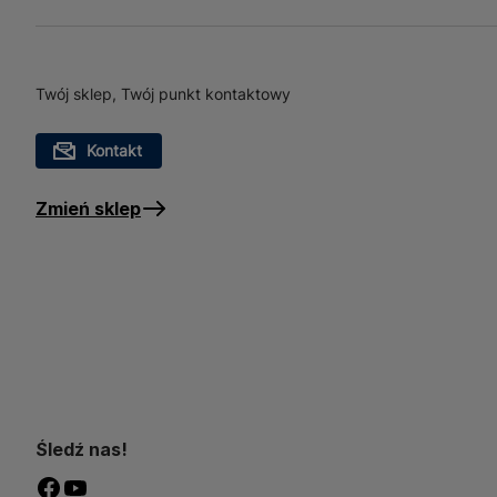
Lampka rowerowa LED 200
sprawdzi się zarówno podc
Twój sklep, Twój punkt kontaktowy
rowerowych. Dzięki swojej
miejskich ulicach oraz na
Kontakt
każdego rowerzysty, który
Zmień sklep
Śledź nas!