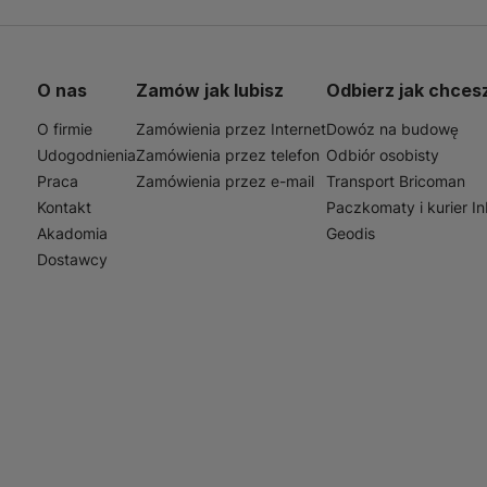
0lm 5000K jest idealna do różnorodnych zastosowań ro
zas codziennych dojazdów do pracy, jak i w trakcie dłuż
O nas
Zamów jak lubisz
Odbierz jak chces
 wysokiej jasności i szerokiemu kątowi świecenia, zapewn
 mniej oświetlonych trasach poza miastem. Jest to niezbę
O firmie
Zamówienia przez Internet
Dowóz na budowę
 ceni sobie komfort i bezpieczeństwo podczas jazdy.
Udogodnienia
Zamówienia przez telefon
Odbiór osobisty
Praca
Zamówienia przez e-mail
Transport Bricoman
Kontakt
Paczkomaty i kurier I
Akadomia
Geodis
Dostawcy