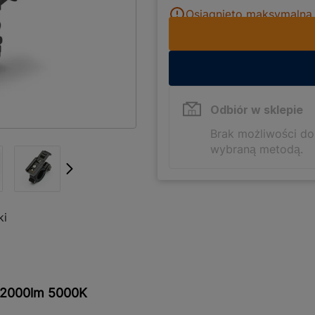
Osiągnięto maksymalną i
Odbiór w sklepie
Brak możliwości d
wybraną metodą.
ki
 2000lm 5000K