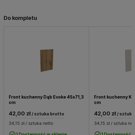
Do kompletu
Front kuchenny Dąb Evoke 45x71,3
Front kuchenny Ka
cm
cm
42,00 zł
42,00 zł
/ sztuka brutto
/ sztuka
34,15 zł
/ sztuka netto
34,15 zł
/ sztuka net
1 Dostępność w sklepie
1 Dostępność w