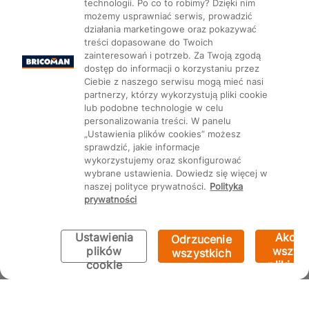
technologii. Po co to robimy? Dzięki nim
możemy usprawniać serwis, prowadzić
działania marketingowe oraz pokazywać
treści dopasowane do Twoich
Mapa Strony:
Kategorie
Produkty
Marki
CMS
zainteresowań i potrzeb. Za Twoją zgodą
dostęp do informacji o korzystaniu przez
Ciebie z naszego serwisu mogą mieć nasi
partnerzy, którzy wykorzystują pliki cookie
lub podobne technologie w celu
personalizowania treści. W panelu
„Ustawienia plików cookies” możesz
Ustawienia plików cookie
sprawdzić, jakie informacje
wykorzystujemy oraz skonfigurować
wybrane ustawienia. Dowiedz się więcej w
naszej polityce prywatności.
Polityka
prywatności
Ustawienia
Akcep
Odrzucenie
plików
wszyst
wszystkich
cookie
pliki co
Bricoman 2026 ©