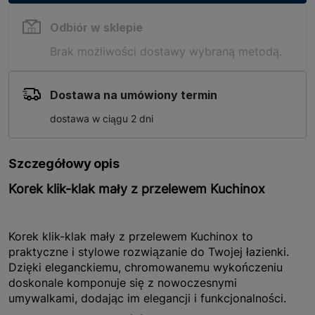
Odbiór w sklepie
Brak możliwości dostawy wybraną metodą.
Dostawa na umówiony termin
dostawa w ciągu 2 dni
Szczegółowy opis
Korek klik-klak mały z przelewem Kuchinox
Korek klik-klak mały z przelewem Kuchinox to
praktyczne i stylowe rozwiązanie do Twojej łazienki.
Dzięki eleganckiemu, chromowanemu wykończeniu
doskonale komponuje się z nowoczesnymi
umywalkami, dodając im elegancji i funkcjonalności.
Produkt ten jest nie tylko estetyczny, ale także