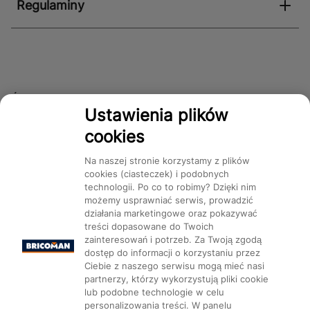
Regulaminy
Śledź nas!
Ustawienia plików
cookies
Dostępność
Na naszej stronie korzystamy z plików
cookies (ciasteczek) i podobnych
technologii. Po co to robimy? Dzięki nim
możemy usprawniać serwis, prowadzić
działania marketingowe oraz pokazywać
treści dopasowane do Twoich
Mapa Strony:
Kategorie
Produkty
Marki
CMS
zainteresowań i potrzeb. Za Twoją zgodą
dostęp do informacji o korzystaniu przez
Ciebie z naszego serwisu mogą mieć nasi
partnerzy, którzy wykorzystują pliki cookie
lub podobne technologie w celu
personalizowania treści. W panelu