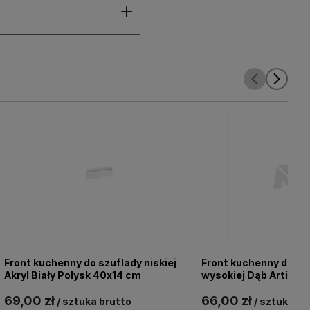
Front kuchenny do szuflady niskiej
Front kuchenny do sz
Akryl Biały Połysk 40x14 cm
wysokiej Dąb Artisan
69,00 zł
66,00 zł
/ sztuka brutto
/ sztuka br