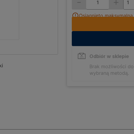
Osiągnięto maksymalną i
Odbiór w sklepie
ki
Brak możliwości d
wybraną metodą.