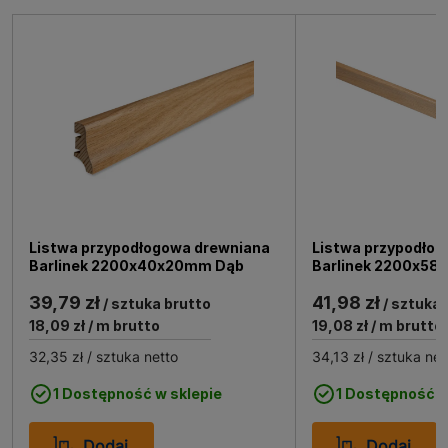
Listwa przypodłogowa drewniana
Listwa przypodło
Barlinek 2200x40x20mm Dąb
Barlinek 2200x5
Lakier Standard
39,79 zł
41,98 zł
/ sztuka brutto
/ sztuka 
18,09 zł
/ m brutto
19,08 zł
/ m brutto
32,35 zł
/ sztuka netto
34,13 zł
/ sztuka net
1 Dostępność w sklepie
1 Dostępność w
Dodaj
Dodaj