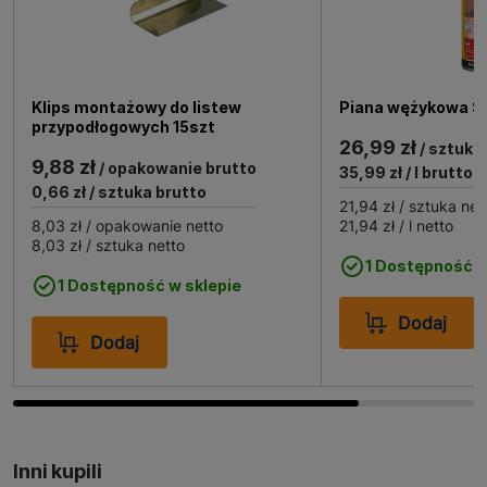
przypodłogowych dostępnych na rynku.
Zastosowanie klipsów montażowych do listew
przyściennych Barlinek.
Klips montażowy do listew
Piana wężykowa S
przypodłogowych 15szt
26,99 zł
/ sztuka
9,88 zł
Klipsy montażowe Barlinek są idealne do montażu
/ opakowanie brutto
35,99 zł
/ l brutto
listew przypodłogowych w domach, biurach czy innych
0,66 zł
/ sztuka brutto
21,94 zł
/ sztuka net
przestrzeniach użytkowych. Dzięki nim listwy są
8,03 zł
/ opakowanie netto
21,94 zł
/ l netto
stabilnie przymocowane do ściany, co zapobiega ich
8,03 zł
/ sztuka netto
przesuwaniu się i zapewnia estetyczny wygląd
1 Dostępność w
1 Dostępność w sklepie
pomieszczenia. Klipsy są łatwe w użyciu, co sprawia, że
nawet osoby bez doświadczenia w montażu mogą z
Dodaj
powodzeniem z nich korzystać. To doskonały wybór
Dodaj
dla każdego, kto ceni sobie jakość i prostotę montażu.
Inni kupili