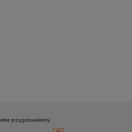
za i bardziej efektywna, a
 sytuacji.
iebie przygotowaliśmy.