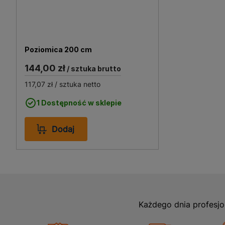
płytek czy budowie konstru
jej wszechstronność sprawi
Poziomica 200 cm
144,00 zł
/ sztuka brutto
117,07 zł
/ sztuka netto
1 Dostępność w sklepie
Dodaj
Każdego dnia profesjo