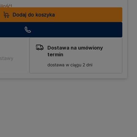
lość!
Dodaj do koszyka
Dostawa na umówiony
termin
ostawy
dostawa w ciągu 2 dni