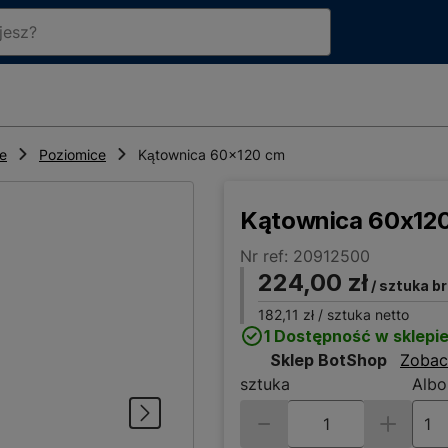
ce
Poziomice
Kątownica 60x120 cm
Kątownica 60x12
Nr ref: 20912500
224,00 zł
/ sztuka b
182,11 zł
/ sztuka netto
1 Dostępność w sklepi
Sklep BotShop
Zobac
sztuka
Albo