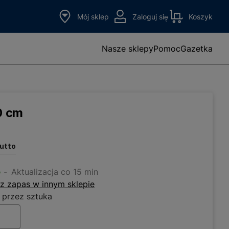
Mój sklep
Zaloguj się
Koszyk
Nasze sklepy
Pomoc
Gazetka
0 cm
rutto
e
Aktualizacja co 15 min
z zapas w innym sklepie
 przez sztuka