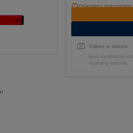
Osiągnięto maksymalną i
Odbiór w sklepie
Brak możliwości d
wybraną metodą.
ki