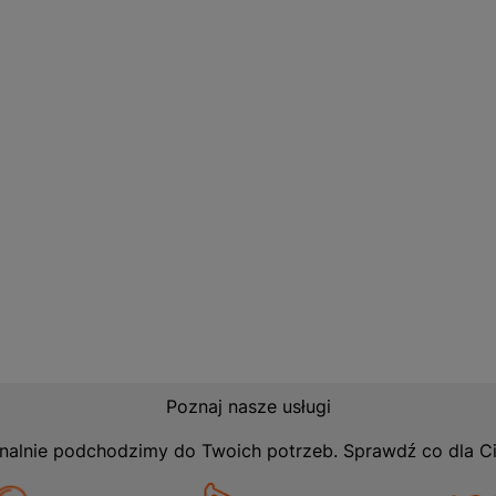
kcji drewnianych. Dzięki niej każda praca stanie się prosts
a, że jest to narzędzie, które warto mieć pod ręką w każdej
Poznaj nasze usługi
nalnie podchodzimy do Twoich potrzeb. Sprawdź co dla C