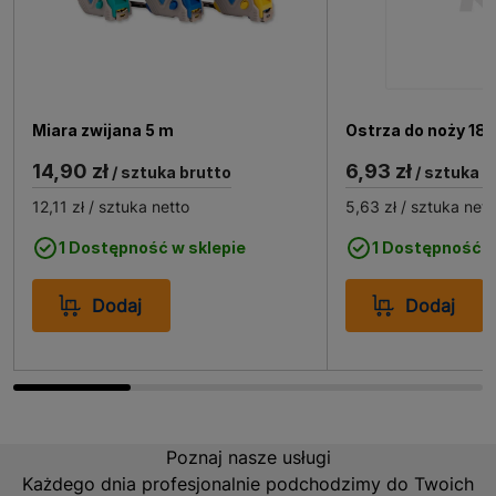
Zastosowanie kasku ochronnego z paskiem żółty
DREL
Miara zwijana 5 m
Ostrza do noży 18 
Kask ochronny z paskiem żółty DREL jest idealnym
rozwiązaniem dla osób pracujących w branżach, gdzie
14,90 zł
6,93 zł
/ sztuka brutto
/ sztuka b
ochrona głowy jest priorytetem. Doskonale sprawdzi
12,11 zł
/ sztuka netto
5,63 zł
/ sztuka nett
się na placach budowy, w przemyśle ciężkim, a także w
magazynach i podczas prac montażowych. Jego
1 Dostępność w sklepie
1 Dostępność w
wytrzymała konstrukcja i zgodność z normą EN397
czynią go niezastąpionym elementem wyposażenia
Dodaj
Dodaj
ochronnego, który zapewnia bezpieczeństwo i komfort
w każdych warunkach pracy.
Poznaj nasze usługi
Każdego dnia profesjonalnie podchodzimy do Twoich