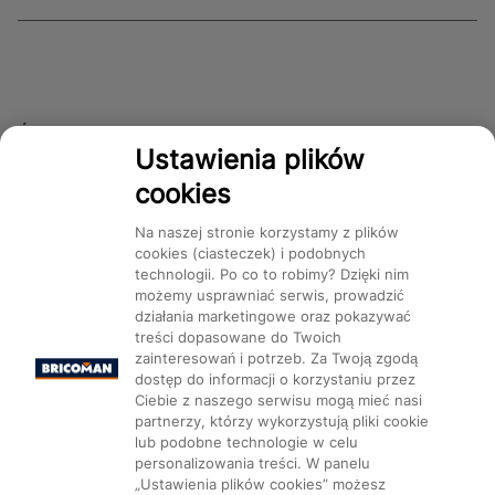
Śledź nas!
Ustawienia plików
cookies
Dostępność
Na naszej stronie korzystamy z plików
cookies (ciasteczek) i podobnych
technologii. Po co to robimy? Dzięki nim
możemy usprawniać serwis, prowadzić
działania marketingowe oraz pokazywać
treści dopasowane do Twoich
Mapa Strony:
Kategorie
Produkty
Marki
CMS
zainteresowań i potrzeb. Za Twoją zgodą
dostęp do informacji o korzystaniu przez
Ciebie z naszego serwisu mogą mieć nasi
partnerzy, którzy wykorzystują pliki cookie
lub podobne technologie w celu
personalizowania treści. W panelu
„Ustawienia plików cookies” możesz