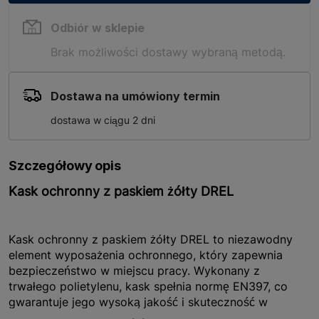
Odbiór w sklepie
Brak możliwości dostawy wybraną metodą.
Dostawa na umówiony termin
dostawa w ciągu 2 dni
Szczegółowy opis
Kask ochronny z paskiem żółty DREL
Kask ochronny z paskiem żółty DREL to niezawodny
element wyposażenia ochronnego, który zapewnia
bezpieczeństwo w miejscu pracy. Wykonany z
trwałego polietylenu, kask spełnia normę EN397, co
gwarantuje jego wysoką jakość i skuteczność w
ochronie głowy przed urazami. Dzięki swojej lekkiej