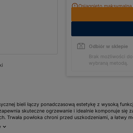
Osiągnięto maksymalną i
Odbiór w sklepie
Brak możliwości d
wybraną metodą.
ki
asycznej bieli łączy ponadczasową estetykę z wysoką funkcj
pewnia skuteczne ogrzewanie i idealnie komponuje się 
ach. Trwała powłoka chroni przed uszkodzeniami, a łatwy m
dego pomieszczenia.
w