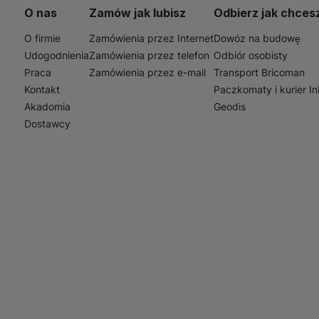
O nas
Zamów jak lubisz
Odbierz jak chces
O firmie
Zamówienia przez Internet
Dowóz na budowę
Udogodnienia
Zamówienia przez telefon
Odbiór osobisty
Praca
Zamówienia przez e-mail
Transport Bricoman
Kontakt
Paczkomaty i kurier I
Akadomia
Geodis
Dostawcy