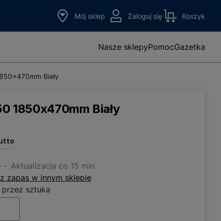
Mój sklep
Zaloguj się
Koszyk
Nasze sklepy
Pomoc
Gazetka
 1850x470mm Biały
 50 1850x470mm Biały
utto
e
Aktualizacja co 15 min
z zapas w innym sklepie
 przez sztuka