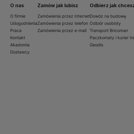
O nas
Zamów jak lubisz
Odbierz jak chces
O firmie
Zamówienia przez Internet
Dowóz na budowę
Udogodnienia
Zamówienia przez telefon
Odbiór osobisty
Praca
Zamówienia przez e-mail
Transport Bricoman
Kontakt
Paczkomaty i kurier I
Akadomia
Geodis
Dostawcy