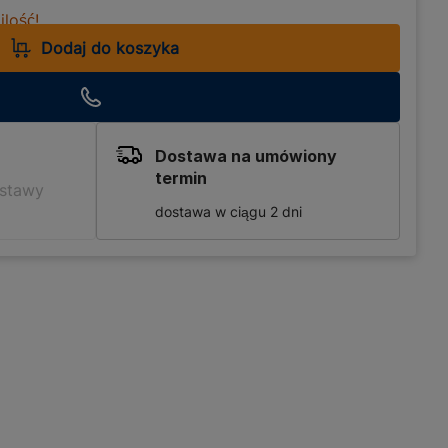
lość!
Dodaj do koszyka
Dostawa na umówiony
termin
ostawy
dostawa w ciągu 2 dni
osób poszukujących
alnie wpasuje się w