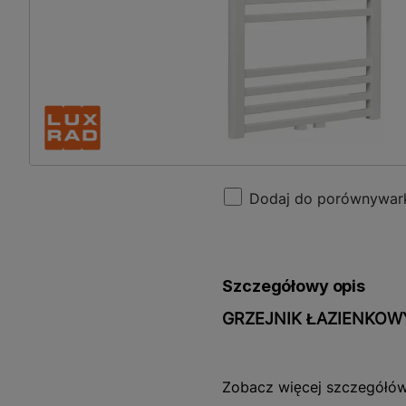
Dodaj do porównywar
Szczegółowy opis
GRZEJNIK ŁAZIENKOW
Grzejnik łazienkowy MAX 
Zobacz więcej szczegółó
funkcjonalności połączone