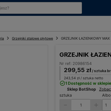
ria
Grzejniki stalowe płytowe
GRZEJNIK ŁAZIENKOWY MAX 
GRZEJNIK ŁAZIE
Nr ref: 20986154
299,55 zł
/ sztuka b
243,54 zł
/ sztuka netto
1 Dostępność w sklepi
Sklep BotShop
Zobac
sztuka
Albo