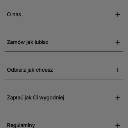
na tarasach i balkonach. Jego uniwersalny design
pozwala na łatwe dopasowanie do różnych stylów
O nas
wnętrzarskich, od skandynawskiego po industrialny.
Niezależnie od miejsca zastosowania, Twillwood grey
doda elegancji i funkcjonalności każdemu
pomieszczeniu.
Zamów jak lubisz
Odbierz jak chcesz
Zapłać jak Ci wygodniej
Regulaminy