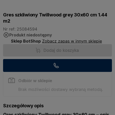
Gres szkliwiony Twillwood grey 30x60 cm 1.44
m2
Nr ref: 25084594
Produkt niedostępny
Sklep BotShop
Zobacz zapas w innym sklepie
Dodaj do koszyka
Odbiór w sklepie
Brak możliwości dostawy wybraną metodą.
Szczegółowy opis
Gres szkliwiony Twillwood grey 30x60 cm – opis