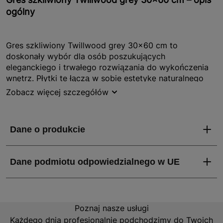
ogólny
Gres szkliwiony Twillwood grey 30x60 cm to
doskonały wybór dla osób poszukujących
eleganckiego i trwałego rozwiązania do wykończenia
wnętrz. Płytki te łączą w sobie estetykę naturalnego
drewna z wytrzymałością gresu, co czyni je idealnym
Zobacz więcej szczegółów
wyborem zarówno do nowoczesnych, jak i klasycznych
aranżacji. Dzięki wymiarom 30x60 cm oraz matowej
powierzchni, Twillwood grey wprowadza do
pomieszczeń subtelny urok i ponadczasowy styl.
Jakie właściwości i zalety ma Gres szkliwiony
Twillwood grey 30x60 cm?
Gres szkliwiony Twillwood grey charakteryzuje się
Poznaj nasze usługi
wieloma zaletami, które czynią go wyjątkowym
Każdego dnia profesjonalnie podchodzimy do Twoich
produktem na rynku. Przede wszystkim, jego