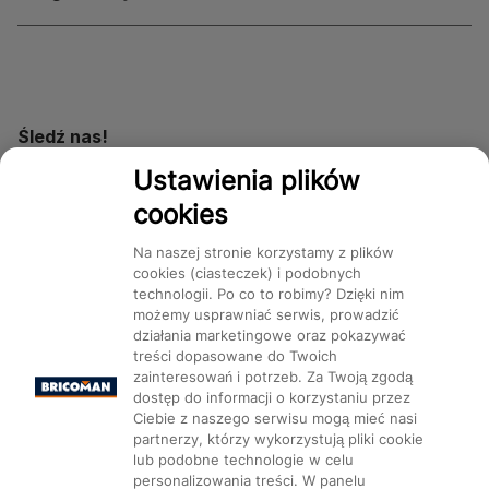
Śledź nas!
Ustawienia plików
cookies
Dostępność
Na naszej stronie korzystamy z plików
cookies (ciasteczek) i podobnych
technologii. Po co to robimy? Dzięki nim
możemy usprawniać serwis, prowadzić
działania marketingowe oraz pokazywać
Mapa Strony:
Kategorie
treści dopasowane do Twoich
Produkty
Marki
CMS
zainteresowań i potrzeb. Za Twoją zgodą
dostęp do informacji o korzystaniu przez
Ciebie z naszego serwisu mogą mieć nasi
partnerzy, którzy wykorzystują pliki cookie
lub podobne technologie w celu
personalizowania treści. W panelu