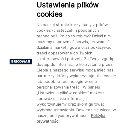
Ustawienia plików
cookies
Dostępność
Na naszej stronie korzystamy z plików
cookies (ciasteczek) i podobnych
technologii. Po co to robimy? Dzięki nim
możemy usprawniać serwis, prowadzić
działania marketingowe oraz pokazywać
treści dopasowane do Twoich
Mapa Strony:
Kategorie
Produkty
Marki
CMS
zainteresowań i potrzeb. Za Twoją zgodą
dostęp do informacji o korzystaniu przez
Ciebie z naszego serwisu mogą mieć nasi
partnerzy, którzy wykorzystują pliki cookie
lub podobne technologie w celu
personalizowania treści. W panelu
„Ustawienia plików cookies” możesz
Ustawienia plików cookie
sprawdzić, jakie informacje
wykorzystujemy oraz skonfigurować
wybrane ustawienia. Dowiedz się więcej w
naszej polityce prywatności.
Polityka
prywatności