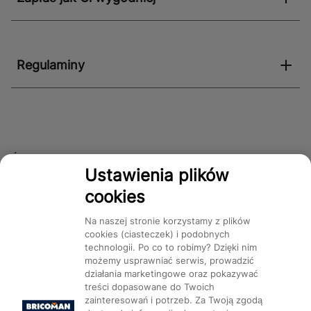
Regulaminy
Śledź nas!
Ustawienia plików
cookies
Dostępność
Na naszej stronie korzystamy z plików
cookies (ciasteczek) i podobnych
technologii. Po co to robimy? Dzięki nim
możemy usprawniać serwis, prowadzić
działania marketingowe oraz pokazywać
treści dopasowane do Twoich
Mapa Strony:
Kategorie
Produkty
Marki
CMS
zainteresowań i potrzeb. Za Twoją zgodą