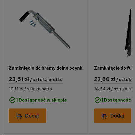
Zamknięcie do bramy dolne ocynk
Zamknięcie do furt
23,51 zł
22,80 zł
/ sztuka brutto
/ sztuka
19,11 zł
/ sztuka netto
18,54 zł
/ sztuka net
1 Dostępność w sklepie
1 Dostępność w
Dodaj
Dodaj