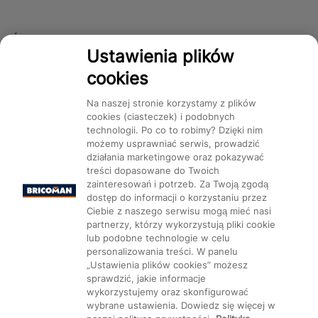
Śledź nas!
Ustawienia plików
cookies
Dostępność
Na naszej stronie korzystamy z plików
cookies (ciasteczek) i podobnych
technologii. Po co to robimy? Dzięki nim
możemy usprawniać serwis, prowadzić
działania marketingowe oraz pokazywać
treści dopasowane do Twoich
Mapa Strony:
Kategorie
Produkty
Marki
CMS
zainteresowań i potrzeb. Za Twoją zgodą
dostęp do informacji o korzystaniu przez
Ciebie z naszego serwisu mogą mieć nasi
partnerzy, którzy wykorzystują pliki cookie
lub podobne technologie w celu
personalizowania treści. W panelu
„Ustawienia plików cookies” możesz
Ustawienia plików cookie
sprawdzić, jakie informacje
wykorzystujemy oraz skonfigurować
wybrane ustawienia. Dowiedz się więcej w