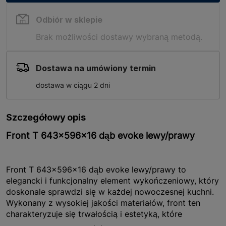
Odbiór w sklepie
Brak możliwości dostawy wybraną metodą.
Dostawa na umówiony termin
dostawa w ciągu 2 dni
Szczegółowy opis
Front T 643x596x16 dąb evoke lewy/prawy
Front T 643x596x16 dąb evoke lewy/prawy to
elegancki i funkcjonalny element wykończeniowy, który
doskonale sprawdzi się w każdej nowoczesnej kuchni.
Wykonany z wysokiej jakości materiałów, front ten
charakteryzuje się trwałością i estetyką, które
wprowadzają do wnętrza ciepło i naturalny urok