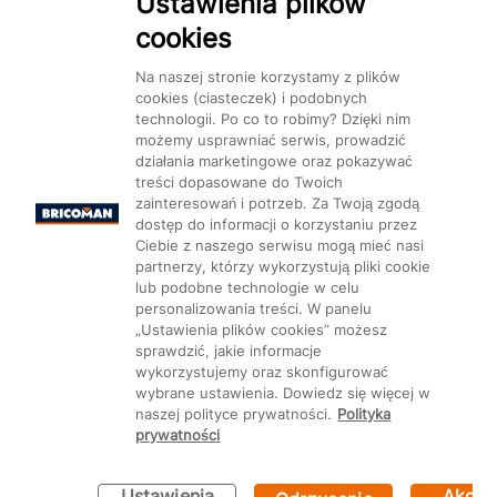
Ustawienia plików
cookies
Dostępność
Na naszej stronie korzystamy z plików
cookies (ciasteczek) i podobnych
technologii. Po co to robimy? Dzięki nim
możemy usprawniać serwis, prowadzić
działania marketingowe oraz pokazywać
Mapa Strony:
Kategorie
treści dopasowane do Twoich
Produkty
Marki
CMS
zainteresowań i potrzeb. Za Twoją zgodą
dostęp do informacji o korzystaniu przez
Ciebie z naszego serwisu mogą mieć nasi
partnerzy, którzy wykorzystują pliki cookie
lub podobne technologie w celu
personalizowania treści. W panelu
Ustawienia plików cookie
„Ustawienia plików cookies” możesz
sprawdzić, jakie informacje
wykorzystujemy oraz skonfigurować
wybrane ustawienia. Dowiedz się więcej w
naszej polityce prywatności.
Polityka
prywatności
Ustawienia
Akcep