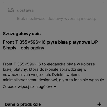
dostawa
Brak możliwości dostawy wybraną metodą.
Szczegółowy opis
Front T 355x596x16 płyta biała platynowa L/P-
Simply – opis ogólny
Front T 355x596x16 to elegancka płyta w kolorze
białej platyny, która doskonale sprawdzi się w
nowoczesnych wnętrzach. Dzięki swojemu
minimalistycznemu designowi, płyta ta idealnie wpasuje
się w różnorodne aranżacje, dodając im świeżości i
Zobacz więcej szczegółów
stylu. Produkt jest częścią kolekcji Simply, co oznacza,
że łączy w sobie prostotę i funkcjonalność. W zestawie
znajdują się uchwyty, które są pakowane razem z
korpusem, co ułatwia montaż i zapewnia spójny