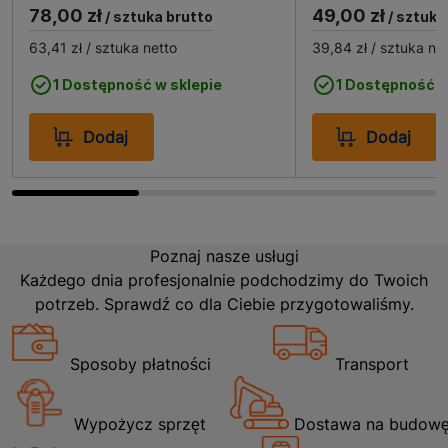
78,00 zł
49,00 zł
/ sztuka brutto
/ sztuka
Płyta Front T 355x596x16 znajduje szerokie
63,41 zł
/ sztuka netto
39,84 zł
/ sztuka ne
zastosowanie w aranżacji wnętrz. Może być używana
jako front meblowy w kuchniach, łazienkach czy
1 Dostępność w sklepie
1 Dostępność w
salonach, nadając im nowoczesny i elegancki wygląd.
Dzięki swojej uniwersalności i neutralnej kolorystyce,
Dodaj
Dodaj
płyta ta doskonale komponuje się z różnymi stylami
wnętrzarskimi, od skandynawskiego po industrialny.
Jest to idealne rozwiązanie dla osób ceniących sobie
prostotę i funkcjonalność w połączeniu z estetyką.
Poznaj nasze usługi
Każdego dnia profesjonalnie podchodzimy do Twoich
potrzeb. Sprawdź co dla Ciebie przygotowaliśmy.
Sposoby płatności
Transport
Wypożycz sprzęt
Dostawa na budow