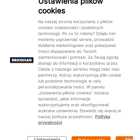
Ustawienia plików
cookies
Dostępność
Na naszej stronie korzystamy z plików
cookies (ciasteczek) i podobnych
technologii. Po co to robimy? Dzięki nim
możemy usprawniać serwis, prowadzić
działania marketingowe oraz pokazywać
Mapa Strony:
Kategorie
treści dopasowane do Twoich
Produkty
Marki
CMS
zainteresowań i potrzeb. Za Twoją zgodą
dostęp do informacji o korzystaniu przez
Ciebie z naszego serwisu mogą mieć nasi
partnerzy, którzy wykorzystują pliki cookie
lub podobne technologie w celu
personalizowania treści. W panelu
Ustawienia plików cookie
„Ustawienia plików cookies” możesz
sprawdzić, jakie informacje
wykorzystujemy oraz skonfigurować
wybrane ustawienia. Dowiedz się więcej w
naszej polityce prywatności.
Polityka
prywatności
Ustawienia
Akcep