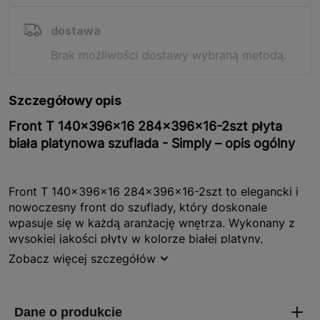
dostawa
Brak możliwości dostawy wybraną metodą.
Szczegółowy opis
Front T 140x396x16 284x396x16-2szt płyta
biała platynowa szuflada - Simply – opis ogólny
Front T 140x396x16 284x396x16-2szt to elegancki i
nowoczesny front do szuflady, który doskonale
wpasuje się w każdą aranżację wnętrza. Wykonany z
wysokiej jakości płyty w kolorze białej platyny,
zapewnia nie tylko estetyczny wygląd, ale także
Zobacz więcej szczegółów
trwałość i odporność na codzienne użytkowanie.
Produkt jest częścią kolekcji Simply, która
charakteryzuje się prostotą i funkcjonalnością. W
zestawie znajdują się dwa fronty, co pozwala na łatwe