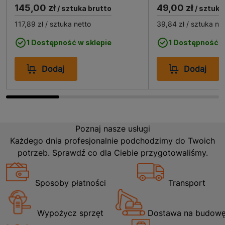
145,00 zł
49,00 zł
/ sztuka brutto
/ sztuka
117,89 zł
/ sztuka netto
39,84 zł
/ sztuka ne
Front T 140x396x16 284x396x16-2szt znajduje
szerokie zastosowanie w aranżacji wnętrz, szczególnie
1 Dostępność w sklepie
1 Dostępność w
w kuchniach i łazienkach, gdzie estetyka i
funkcjonalność są kluczowe. Dzięki uniwersalnym
Dodaj
Dodaj
wymiarom, fronty te można łatwo dopasować do
różnych typów szuflad, co czyni je idealnym wyborem
zarówno do nowych projektów, jak i do renowacji
istniejących mebli. Ich elegancki wygląd i trwałość
sprawiają, że są doskonałym rozwiązaniem dla osób
Poznaj nasze usługi
ceniących sobie nowoczesny styl i wysoką jakość
Każdego dnia profesjonalnie podchodzimy do Twoich
wykonania.
potrzeb. Sprawdź co dla Ciebie przygotowaliśmy.
Sposoby płatności
Transport
Wypożycz sprzęt
Dostawa na budow