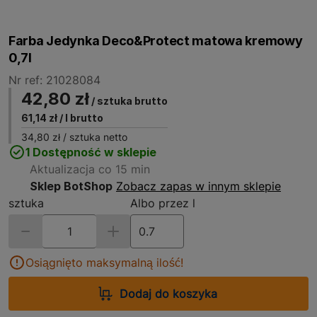
Farba Jedynka Deco&Protect matowa kremowy
0,7l
Nr ref: 21028084
42,80 zł
/ sztuka brutto
61,14 zł
/ l brutto
34,80 zł
/ sztuka netto
1 Dostępność w sklepie
Aktualizacja co 15 min
Sklep BotShop
Zobacz zapas w innym sklepie
sztuka
Albo przez l
Osiągnięto maksymalną ilość!
Dodaj do koszyka