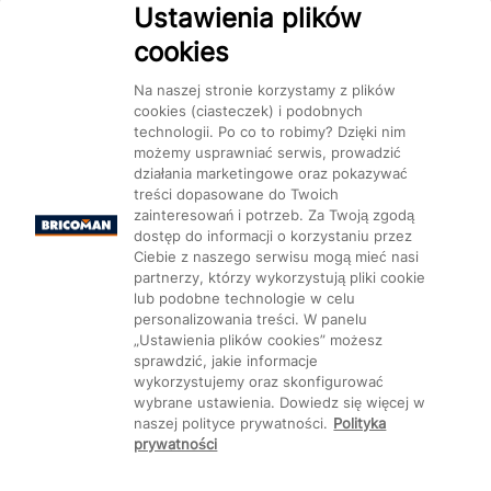
Ustawienia plików
cookies
Dostępność
Na naszej stronie korzystamy z plików
cookies (ciasteczek) i podobnych
technologii. Po co to robimy? Dzięki nim
możemy usprawniać serwis, prowadzić
działania marketingowe oraz pokazywać
treści dopasowane do Twoich
Mapa Strony:
Kategorie
Produkty
Marki
CMS
zainteresowań i potrzeb. Za Twoją zgodą
dostęp do informacji o korzystaniu przez
Ciebie z naszego serwisu mogą mieć nasi
partnerzy, którzy wykorzystują pliki cookie
lub podobne technologie w celu
personalizowania treści. W panelu
„Ustawienia plików cookies” możesz
Ustawienia plików cookie
sprawdzić, jakie informacje
wykorzystujemy oraz skonfigurować
wybrane ustawienia. Dowiedz się więcej w
naszej polityce prywatności.
Polityka
prywatności