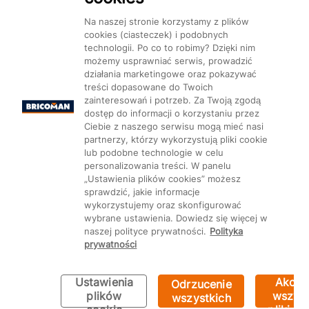
Na naszej stronie korzystamy z plików
cookies (ciasteczek) i podobnych
technologii. Po co to robimy? Dzięki nim
Mapa Strony:
Kategorie
Produkty
Marki
CMS
możemy usprawniać serwis, prowadzić
działania marketingowe oraz pokazywać
treści dopasowane do Twoich
zainteresowań i potrzeb. Za Twoją zgodą
dostęp do informacji o korzystaniu przez
Ciebie z naszego serwisu mogą mieć nasi
partnerzy, którzy wykorzystują pliki cookie
Ustawienia plików cookie
lub podobne technologie w celu
personalizowania treści. W panelu
„Ustawienia plików cookies” możesz
sprawdzić, jakie informacje
wykorzystujemy oraz skonfigurować
wybrane ustawienia. Dowiedz się więcej w
naszej polityce prywatności.
Polityka
prywatności
Ustawienia
Akcep
Odrzucenie
Bricoman 2026 ©
plików
wszyst
wszystkich