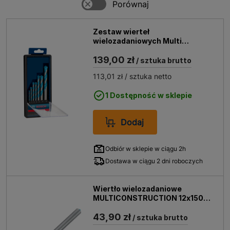
Zestaw wierteł
wielozadaniowych Multi
Construction Robust Line
139,00 zł
Bosch, 7 szt.
/ sztuka brutto
113,01 zł
/ sztuka netto
1 Dostępność w sklepie
Dodaj
Odbiór w sklepie w ciągu 2h
Dostawa w ciągu 2 dni roboczych
Wiertło wielozadaniowe
MULTICONSTRUCTION 12x150
mm Bosch
43,90 zł
/ sztuka brutto