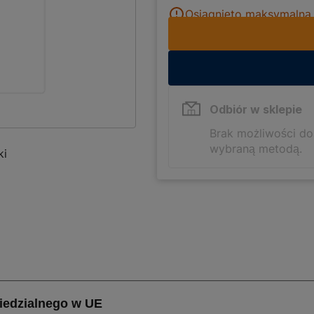
Osiągnięto maksymalną i
Odbiór w sklepie
Brak możliwości d
wybraną metodą.
ki