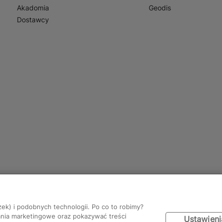
Akadomia
Geodis
Dostawcy
zek) i podobnych technologii. Po co to robimy?
ania marketingowe oraz pokazywać treści
Ustawieni