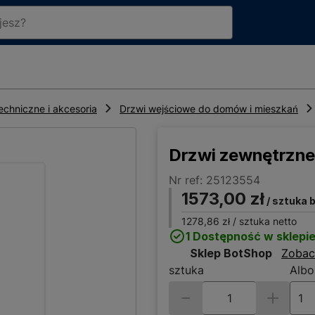
echniczne i akcesoria
Drzwi wejściowe do domów i mieszkań
Drzwi zewnętrzne
Nr ref: 25123554
1573,00 zł
/ sztuka 
1278,86 zł
/ sztuka netto
1 Dostępność w sklepi
Sklep BotShop
Zobac
sztuka
Albo