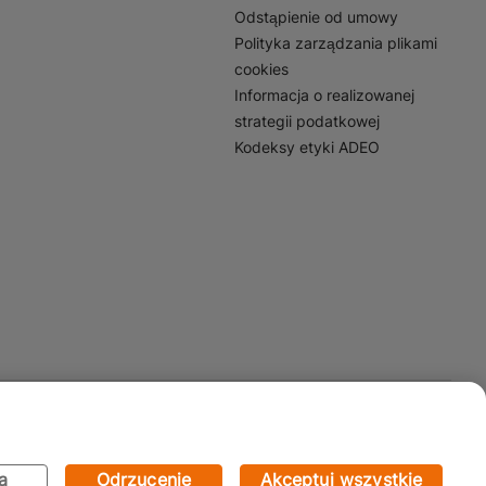
Odstąpienie od umowy
Polityka zarządzania plikami
cookies
Informacja o realizowanej
strategii podatkowej
Kodeksy etyki ADEO
Mapa Strony:
Kategorie
Produkty
Marki
CMS
a
Odrzucenie
Akceptuj wszystkie