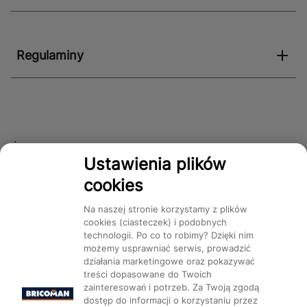
Regulaminy
Śledź nas!
Ustawienia plików
cookies
Dostępność
Na naszej stronie korzystamy z plików
cookies (ciasteczek) i podobnych
technologii. Po co to robimy? Dzięki nim
możemy usprawniać serwis, prowadzić
działania marketingowe oraz pokazywać
treści dopasowane do Twoich
Mapa Strony:
Kategorie
Produkty
Marki
CMS
zainteresowań i potrzeb. Za Twoją zgodą
dostęp do informacji o korzystaniu przez