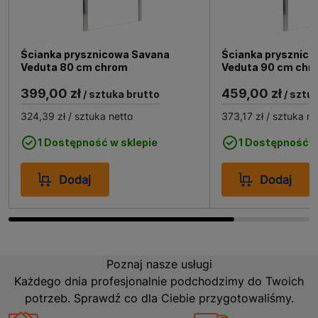
kolumnowe oraz uchwyt drzwiowy zostały
zaprojektowane z myślą o wygodzie użytkowania, a 2-
letnia gwarancja daje pewność trwałości i
Ścianka prysznicowa Savana
Ścianka prysznic
niezawodności produktu.
Veduta 80 cm chrom
Veduta 90 cm chr
Zastosowanie drzwi prysznicowych Savana
399,00 zł
459,00 zł
/ sztuka brutto
/ sztu
Veduta 80 x 195 cm chrom.
324,39 zł
/ sztuka netto
373,17 zł
/ sztuka ne
1 Dostępność w sklepie
1 Dostępność w
Drzwi prysznicowe Savana Veduta idealnie sprawdzą
się w każdej nowoczesnej łazience, gdzie liczy się
Dodaj
Dodaj
zarówno estetyka, jak i funkcjonalność. Dzięki swojej
konstrukcji, są one doskonałym rozwiązaniem do wnęk
prysznicowych, zapewniając komfort i wygodę
podczas codziennego użytkowania. Ich uniwersalny
design i transparentne szkło sprawiają, że doskonale
Poznaj nasze usługi
komponują się z różnymi stylami aranżacji wnętrz,
Każdego dnia profesjonalnie podchodzimy do Twoich
dodając łazience lekkości i przestronności.
potrzeb. Sprawdź co dla Ciebie przygotowaliśmy.