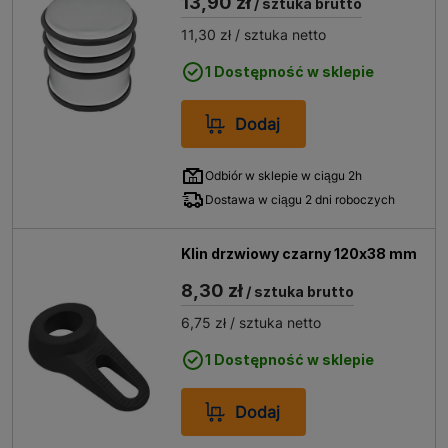
13,90 zł
/ sztuka brutto
maksymalną satysfakcję z zakupu, oferujemy produkty
w konkurencyjnych cenach.
11,30 zł
/ sztuka netto
1 Dostępność w sklepie
Dodaj
Odbiór w sklepie w ciągu 2h
Dostawa w ciągu 2 dni roboczych
Klin drzwiowy czarny 120x38 mm
8,30 zł
/ sztuka brutto
6,75 zł
/ sztuka netto
1 Dostępność w sklepie
Dodaj