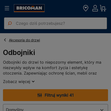
Strona główna
Drzwi Okna Stolarka
Odbojniki
Akcesoria do drzwi
Odbojniki
Odbojniki do drzwi to niepozorny element, który ma
niezwykły wpływ na komfort życia i estetykę
otoczenia. Zapewniając ochronę ścian, mebli oraz
samych drzwi, przed uszkodzeniami spowodowanymi
Zobacz więcej
uderzeniami podczas zamykania. W Bricoman
oferujemy modele, spośród których z pewnością
znajdziesz rozwiązanie odpowiednie dla siebie.Nasza
Filtruj wyniki 41
oferta odbojników obejmuje zarówno klasyczne, proste
modele, jak i bardziej zaawansowane technologicznie