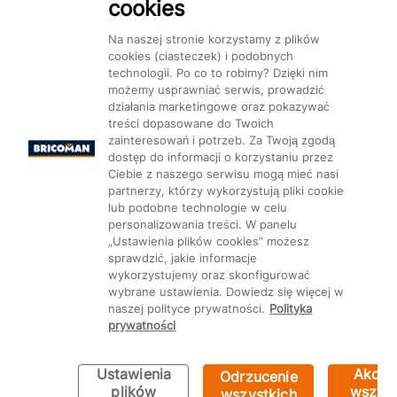
cookies
Na naszej stronie korzystamy z plików
cookies (ciasteczek) i podobnych
technologii. Po co to robimy? Dzięki nim
Mapa Strony:
Kategorie
Produkty
Marki
CMS
możemy usprawniać serwis, prowadzić
działania marketingowe oraz pokazywać
treści dopasowane do Twoich
zainteresowań i potrzeb. Za Twoją zgodą
dostęp do informacji o korzystaniu przez
Ciebie z naszego serwisu mogą mieć nasi
partnerzy, którzy wykorzystują pliki cookie
Ustawienia plików cookie
lub podobne technologie w celu
personalizowania treści. W panelu
„Ustawienia plików cookies” możesz
sprawdzić, jakie informacje
wykorzystujemy oraz skonfigurować
wybrane ustawienia. Dowiedz się więcej w
naszej polityce prywatności.
Polityka
prywatności
Ustawienia
Akcep
Odrzucenie
Bricoman 2026 ©
plików
wszyst
wszystkich