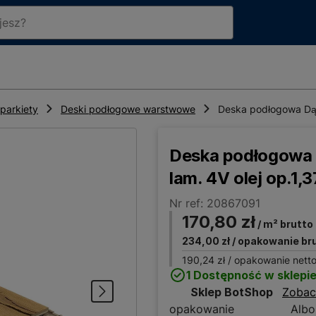
parkiety
Deski podłogowe warstwowe
Deska podłogowa Dąb
Deska podłogowa 
lam. 4V olej op.1,
Nr ref: 20867091
170,80 zł
/ m² brutto
234,00 zł
/ opakowanie br
190,24 zł
/ opakowanie nett
1 Dostępność w sklepi
Sklep BotShop
Zobac
opakowanie
Albo