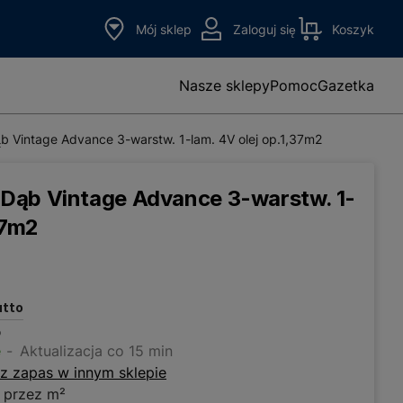
Mój sklep
Zaloguj się
Koszyk
Nasze sklepy
Pomoc
Gazetka
 Vintage Advance 3-warstw. 1-lam. 4V olej op.1,37m2
Dąb Vintage Advance 3-warstw. 1-
37m2
utto
o
e
Aktualizacja co 15 min
z zapas w innym sklepie
 przez m²