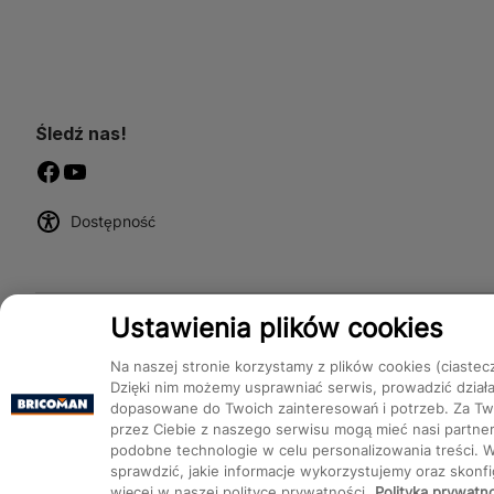
Śledź nas!
Dostępność
Ustawienia plików cookies
Na naszej stronie korzystamy z plików cookies (ciastec
Dzięki nim możemy usprawniać serwis, prowadzić dział
dopasowane do Twoich zainteresowań i potrzeb. Za Two
przez Ciebie z naszego serwisu mogą mieć nasi partnerz
podobne technologie w celu personalizowania treści. 
Bricoman 2026 ©
sprawdzić, jakie informacje wykorzystujemy oraz skon
więcej w naszej polityce prywatności.
Polityka prywatn