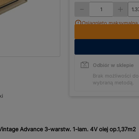
Osiągnięto maksymalną i
Odbiór w sklepie
Brak możliwości d
wybraną metodą.
ki
ntage Advance 3-warstw. 1-lam. 4V olej op.1,37m2