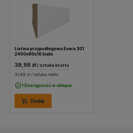
Deska podłogowa Dąb Vin
takich jak salon, sypialni
do wnętrza ciepło i przytu
idealnym rozwiązaniem zaró
Niezależnie od stylu aranża
Listwa przypodłogowa Evera 201
2400x80x16 biała
38,98 zł
/ sztuka brutto
31,69 zł
/ sztuka netto
1 Dostępność w sklepie
Dodaj