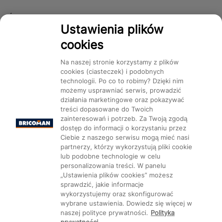
Śledź nas!
Ustawienia plików
cookies
Dostępność
Na naszej stronie korzystamy z plików
cookies (ciasteczek) i podobnych
technologii. Po co to robimy? Dzięki nim
możemy usprawniać serwis, prowadzić
działania marketingowe oraz pokazywać
treści dopasowane do Twoich
Mapa Strony:
Kategorie
Produkty
Marki
CMS
zainteresowań i potrzeb. Za Twoją zgodą
dostęp do informacji o korzystaniu przez
Ciebie z naszego serwisu mogą mieć nasi
partnerzy, którzy wykorzystują pliki cookie
lub podobne technologie w celu
personalizowania treści. W panelu
„Ustawienia plików cookies” możesz
Ustawienia plików cookie
sprawdzić, jakie informacje
wykorzystujemy oraz skonfigurować
wybrane ustawienia. Dowiedz się więcej w
naszej polityce prywatności.
Polityka