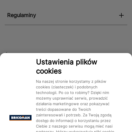
Regulaminy
Śledź nas!
Ustawienia plików
cookies
Dostępność
Na naszej stronie korzystamy z plików
cookies (ciasteczek) i podobnych
technologii. Po co to robimy? Dzięki nim
możemy usprawniać serwis, prowadzić
działania marketingowe oraz pokazywać
treści dopasowane do Twoich
Mapa Strony:
Kategorie
Produkty
Marki
CMS
zainteresowań i potrzeb. Za Twoją zgodą
dostęp do informacji o korzystaniu przez
Ciebie z naszego serwisu mogą mieć nasi
partnerzy, którzy wykorzystują pliki cookie