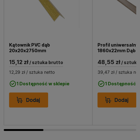
Kątownik PVC dąb
Profil uniwersalny
20x20x2750mm
1860x22mm Dąb Li
15,12 zł
48,55 zł
/ sztuka brutto
/ sztuka
12,29 zł
/ sztuka netto
39,47 zł
/ sztuka net
1 Dostępność w sklepie
1 Dostępność w
Dodaj
Dodaj