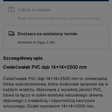
Odbiór w sklepie
Brak możliwości dostawy wybraną metodą.
Dostawa na umówiony termin
dostawa w ciągu 2 dni
Szczegółowy opis
Ćwierćwałek PVC dąb 14x14x2500 mm
Ćwierćwałek PVC dąb 14x14x2500 mm to uniwersalna
listwa wykończeniowa, która doskonale sprawdzi się w
każdym wnętrzu. Wykonana z wysokiej jakości PVC,
listwa ta łączy w sobie estetykę naturalnego drewna
dębowego z trwałością i odpornością tworzywa
sztucznego. Dzięki wymiarom 14x14x2500 mm,
ćwierćwałek jest idealnym rozwiązaniem do