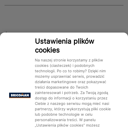
Śledź nas!
Ustawienia plików
cookies
Dostępność
Na naszej stronie korzystamy z plików
cookies (ciasteczek) i podobnych
technologii. Po co to robimy? Dzięki nim
możemy usprawniać serwis, prowadzić
działania marketingowe oraz pokazywać
treści dopasowane do Twoich
Mapa Strony:
Kategorie
Produkty
Marki
CMS
zainteresowań i potrzeb. Za Twoją zgodą
dostęp do informacji o korzystaniu przez
Ciebie z naszego serwisu mogą mieć nasi
partnerzy, którzy wykorzystują pliki cookie
lub podobne technologie w celu
personalizowania treści. W panelu
„Ustawienia plików cookies” możesz