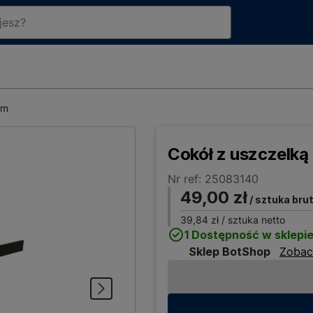
mm
Cokół z uszczelk
Nr ref: 25083140
49,00 zł
/ sztuka bru
39,84 zł
/ sztuka netto
1 Dostępność w sklepi
Sklep BotShop
Zobac