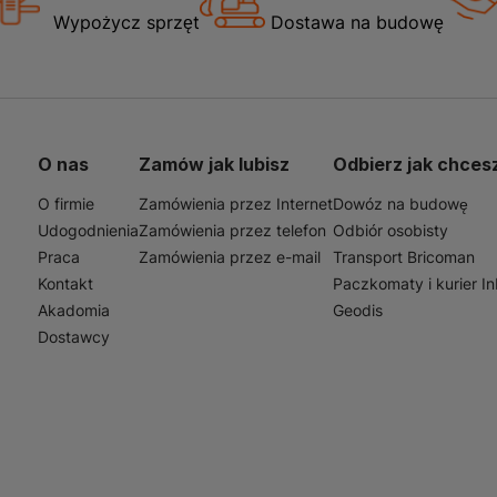
zarny 2000x150 znajduje szerokie zastosowanie w aranżacji
Wypożycz sprzęt
Dostawa na budowę
i mebli kuchennych, zapewniając estetyczne i funkcjonaln
uje do różnych typów mebli, zarówno tych o nowoczesnym,
t prosty i szybki, co pozwala na łatwe dostosowanie przes
referencji. Cokół ten nie tylko poprawia wygląd kuchni, ale
meble przed uszkodzeniami i zabrudzeniami.
O nas
Zamów jak lubisz
Odbierz jak chces
O firmie
Zamówienia przez Internet
Dowóz na budowę
Udogodnienia
Zamówienia przez telefon
Odbiór osobisty
Praca
Zamówienia przez e-mail
Transport Bricoman
Kontakt
Paczkomaty i kurier I
Akadomia
Geodis
Dostawcy