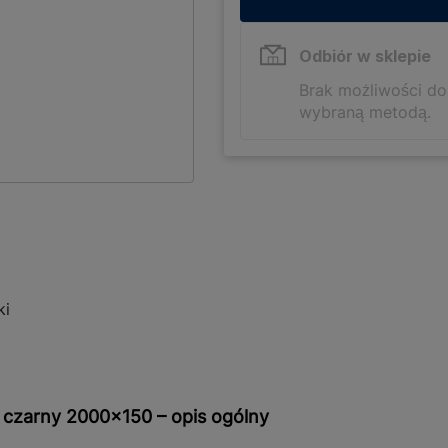
Odbiór w sklepie
Brak możliwości d
wybraną metodą.
ki
a czarny 2000x150 – opis ogólny