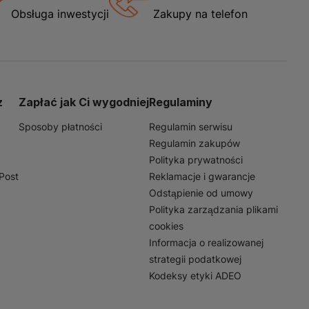
 kuchni. Jest idealny do
Obsługa inwestycji
Zakupy na telefon
e wykończenie. Dzięki
 jak i klasycznym
trzeni kuchennej do
 także zwiększa jej
z
Zapłać jak Ci wygodniej
Regulaminy
Sposoby płatności
Regulamin serwisu
Regulamin zakupów
Polityka prywatności
nPost
Reklamacje i gwarancje
Odstąpienie od umowy
Polityka zarządzania plikami
cookies
Informacja o realizowanej
strategii podatkowej
Kodeksy etyki ADEO