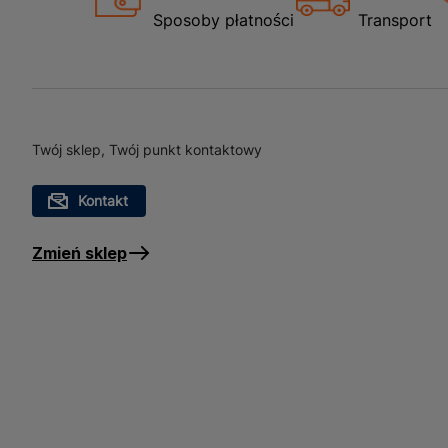
Cokół z uszczelką płyta c
Sposoby płatności
Transport
wykończenia dolnych parti
swojej uniwersalności pas
designie. Jego montaż jes
indywidualnych potrzeb i p
funkcjonalność, chroniąc 
Twój sklep, Twój punkt kontaktowy
Kontakt
Zmień sklep