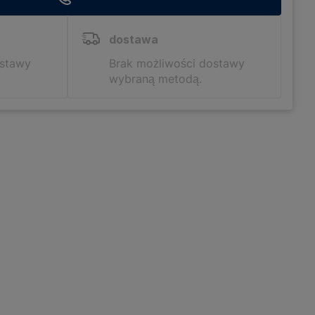
dostawa
ostawy
Brak możliwości dostawy
wybraną metodą.