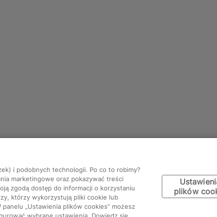
zek) i podobnych technologii. Po co to robimy?
ania marketingowe oraz pokazywać treści
Ustawieni
ją zgodą dostęp do informacji o korzystaniu
plików coo
y, którzy wykorzystują pliki cookie lub
W panelu „Ustawienia plików cookies” możesz
figurować wybrane ustawienia. Dowiedz się