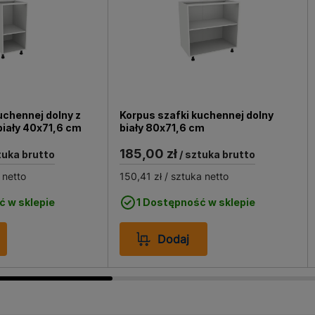
ch. Idealnie sprawdza się jako wykończenie dolnych partii
h, zapewniając im estetyczny wygląd i dodatkową ochronę
tosowany zarówno w nowych projektach, jak i podczas ren
prosty i szybki, co pozwala na łatwe dostosowanie do ind
uchennej dolny z
Korpus szafki kuchennej dolny
biały 40x71,6 cm
biały 80x71,6 cm
185,00 zł
tuka brutto
/ sztuka brutto
 netto
150,41 zł
/ sztuka netto
ć w sklepie
1 Dostępność w sklepie
Dodaj