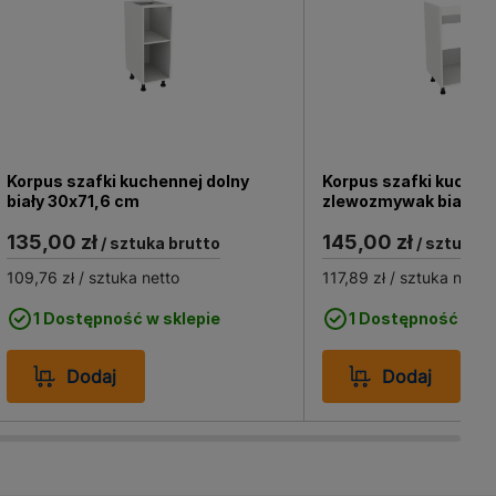
 mebli kuchennych,
. Dzięki swojej
owacji istniejących
ywidualnych potrzeb
Korpus szafki kuchennej dolny
Korpus szafki kuchen
biały 30x71,6 cm
zlewozmywak biały 6
135,00 zł
145,00 zł
/ sztuka brutto
/ sztuka b
109,76 zł
/ sztuka netto
117,89 zł
/ sztuka netto
1 Dostępność w sklepie
1 Dostępność w sk
Dodaj
Dodaj