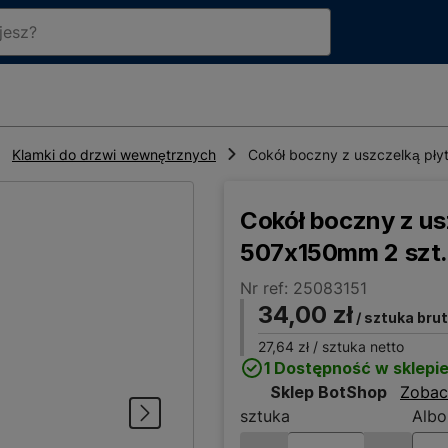
Klamki do drzwi wewnętrznych
Cokół boczny z uszczelką pły
Cokół boczny z us
507x150mm 2 szt
Nr ref: 25083151
34,00 zł
/ sztuka bru
27,64 zł
/ sztuka netto
1 Dostępność w sklepi
Sklep BotShop
Zobac
sztuka
Albo