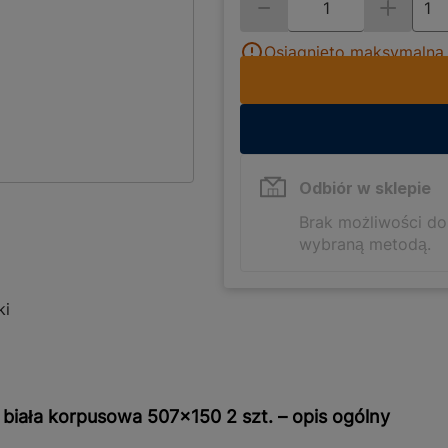
Osiągnięto maksymalną i
Odbiór w sklepie
Brak możliwości d
wybraną metodą.
ki
 biała korpusowa 507x150 2 szt. – opis ogólny