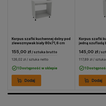
mieszkalnych i komercyjny
łazienkowych czy biurowyc
uniwersalności może być s
wnętrz. Jego montaż jest 
użytkownika.
Korpus szafki kuchennej dolny pod
Korpus szafki k
zlewozmywak biały 80x71,6 cm
jedną szufladą 
155,00 zł
145,00 zł
/ sztuka brutto
/ sz
126,02 zł
/ sztuka netto
117,89 zł
/ sztuka
1 Dostępność w sklepie
1 Dostępnoś
Dodaj
Dodaj