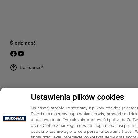
Śledź nas!
Dostępność
Ustawienia plików cookies
Na naszej stronie korzystamy z plików cookies (ciastec
Dzięki nim możemy usprawniać serwis, prowadzić dział
dopasowane do Twoich zainteresowań i potrzeb. Za Two
przez Ciebie z naszego serwisu mogą mieć nasi partnerz
podobne technologie w celu personalizowania treści. 
Bricoman 2026 ©
sprawdzić, jakie informacje wykorzystujemy oraz skon