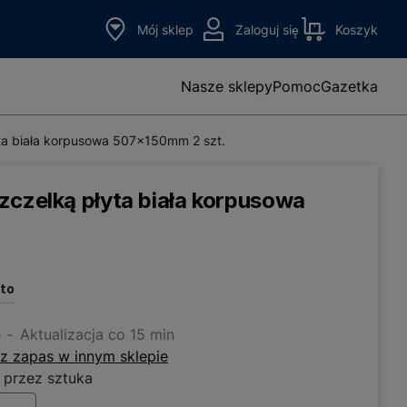
Mój sklep
Zaloguj się
Koszyk
Nasze sklepy
Pomoc
Gazetka
ta biała korpusowa 507x150mm 2 szt.
zczelką płyta biała korpusowa
.
tto
e
Aktualizacja co 15 min
z zapas w innym sklepie
 przez sztuka